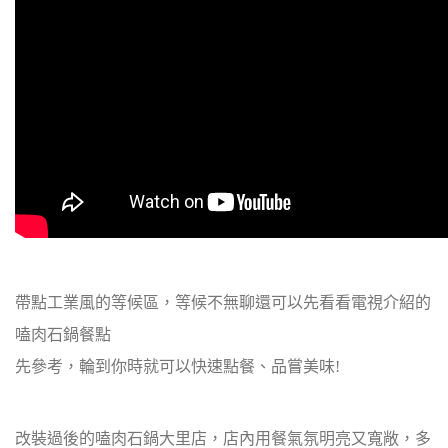
帶點工業風的等候區，等候不無聊還可以先看看電視介紹的
嗑肉石鍋餐點
先參考，輪到你時就可以快速點餐、品嘗美味!
改裝過後的嗑肉石鍋大里店，店內用餐氣氛明亮又寬敞，多