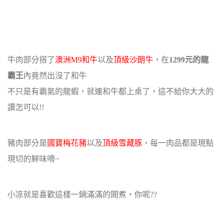
牛肉部分搭了
澳洲M9和牛
以及
頂級沙朗牛
，在
1299元的龍
霸王
內竟然出沒了和牛
不只是有霸氣的龍蝦，就連和牛都上桌了，這不給你大大的
讚怎可以!!
豬肉部分是
國寶梅花豬
以及
頂級雪藏豚
，每一肉品都是現點
現切的鮮味唷~
小凉就是喜歡這樣一鍋滿滿的開煮，你呢??