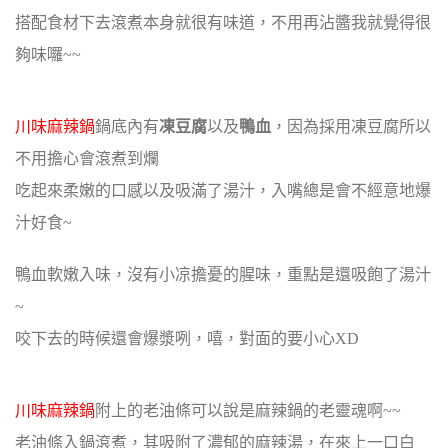
搭配食材下去滾煮本身就很有味道，不用再沾醬我就覺得很
夠味囉~~
川味麻辣鍋
鍋底內有
凍豆腐
以及
鴨血
，因為採用凍豆腐所以
不用擔心會滾煮到爛
吃起來柔嫩的口感以及吸滿了湯汁，入嘴總是會不經意地爆
汁好食~
鴨血軟嫩入味，沒有小凉擔憂的腥味，重點是還吸飽了湯汁
~
咬下去的時候還會爆漿咧，嘻，對面的要小心XD
川味麻辣鍋
附上的老油條可以說是麻辣鍋的老靈魂啊~~
老油條入鍋滾煮，其吸附了濃郁的麻辣湯，在來上一口白