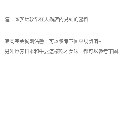
這一區就比較常在火鍋店內見到的醬料
嗑肉完美獨創沾醬，可以參考下圖來調製唷~
另外也有日本和牛要怎樣吃才美味，都可以參考下圖!