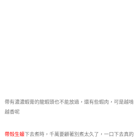
帶有濃濃蝦膏的龍蝦頭也不能放過，還有些蝦肉，可是越啃
越香呢
帶殼生蠔
下去煮時，千萬要顧著別煮太久了，一口下去真的