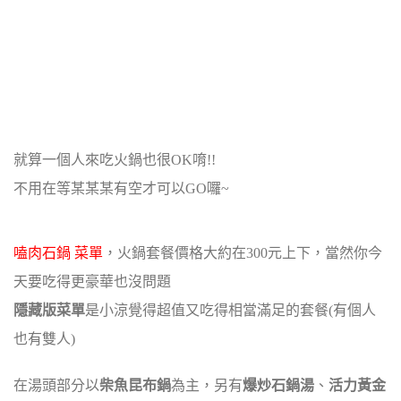
就算一個人來吃火鍋也很OK唷!!
不用在等某某某有空才可以GO囉~
嗑肉石鍋 菜單
，火鍋套餐價格大約在300元上下，當然你今
天要吃得更豪華也沒問題
隱藏版菜單
是小涼覺得超值又吃得相當滿足的套餐(有個人
也有雙人)
在湯頭部分以
柴魚昆布鍋
為主，另有
爆炒石鍋湯
、
活力黃金