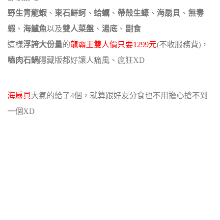
野生青龍蝦
、
東石鮮蚵
、
蛤蠣
、
帶殼生蠔
、
海扇貝
、
無毒
蝦
、
海鱸魚
以及
雙人菜盤
、
湯底
、
副食
這樣
浮誇大份量
的
龍霸王雙人價只要1299元
(不收服務費)，
嗑肉石鍋
隱藏版都好讓人痛風、瘋狂XD
海扇貝
大氣的給了4個，就算跟好友分食也不用擔心搶不到
一個XD