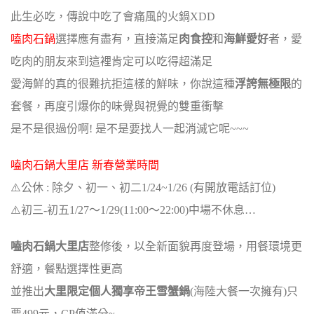
此生必吃，傳說中吃了會痛風的火鍋XDD
嗑肉石鍋
選擇應有盡有，直接滿足
肉食控
和
海鮮愛好
者，愛
吃肉的朋友來到這裡肯定可以吃得超滿足
愛海鮮的真的很難抗拒這樣的鮮味，你說這種
浮誇無極限
的
套餐，再度引爆你的味覺與視覺的雙重衝擊
是不是很過份啊! 是不是要找人一起消滅它呢~~~
嗑肉石鍋大里店 新春營業時間
⚠️公休 : 除夕、初一、初二1/24~1/26 (有開放電話訂位)
⚠️初三-初五1/27～1/29(11:00～22:00)中場不休息…
嗑肉石鍋大里店
整修後，以全新面貌再度登場，用餐環境更
舒適，餐點選擇性更高
並推出
大里限定個人獨享帝王雪蟹鍋
(海陸大餐一次擁有)只
要499元，CP值滿分~