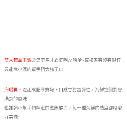
雙人龍霸王鍋
要怎麼煮才霸氣呢?? 哈哈~這樣煮有沒有很狂
只能說小涼的幫手們太強了!!!
海扇貝
，吃起來肥厚鮮嫩，口感甘甜富彈性，海鮮控絕對會
滿意的風味
也謝謝小幫手們精湛的煮鍋能力，每一種海鮮的熟度都嘟嘟
好美味~