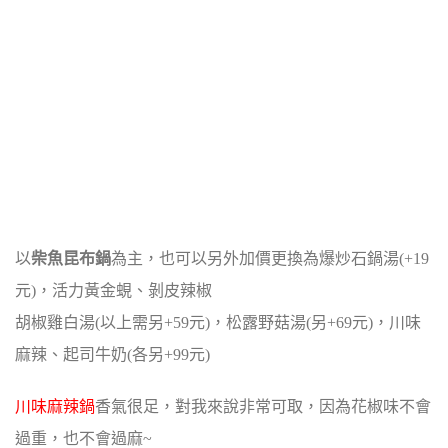
以
柴魚昆布鍋
為主，也可以另外加價更換為爆炒石鍋湯(+19
元)，活力黃金蜆、剝皮辣椒
胡椒雞白湯(以上需另+59元)，松露野菇湯(另+69元)，川味
麻辣、起司牛奶(各另+99元)
川味麻辣鍋
香氣很足，對我來說非常可取，因為花椒味不會
過重，也不會過麻~