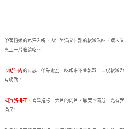
帶著粉嫩的色澤入嘴，肉汁飽滿又甘甜的軟嫩滋味、讓人又
夾上一片繼續吃~~
沙朗牛肉
的口感，帶點嫩筋，吃起來不會乾澀，口感軟嫩帶
有嚼勁!!
國寶豬梅花
，喜歡這樣一大片的肉片，厚度也滿分，光看就
滿足!