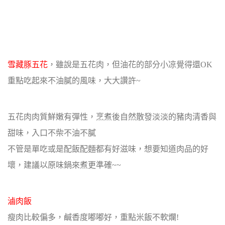
雪藏豚五花
，雖說是五花肉，但油花的部分小凉覺得還OK
重點吃起來不油膩的風味，大大讚許~
五花肉肉質鮮嫩有彈性，烹煮後自然散發淡淡的豬肉清香與
甜味，入口不柴不油不膩
不管是單吃或是配飯配麵都有好滋味，想要知道肉品的好
壞，建議以原味鍋來煮更準確~~
滷肉飯
瘦肉比較偏多，鹹香度嘟嘟好，重點米飯不軟爛!