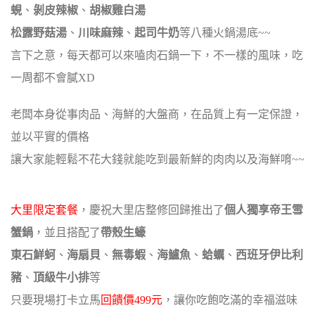
蜆
、
剝皮辣椒
、
胡椒雞白湯
松露野菇湯
、
川味麻辣
、
起司牛奶
等八種火鍋湯底~~
言下之意，每天都可以來嗑肉石鍋一下，不一樣的風味，吃
一周都不會膩XD
老闆本身從事肉品、海鮮的大盤商，在品質上有一定保證，
並以平實的價格
讓大家能輕鬆不花大錢就能吃到最新鮮的肉肉以及海鮮唷~~
大里限定套餐
，慶祝大里店整修回歸推出了
個人獨享帝王雪
蟹鍋
，並且搭配了
帶殼生蠔
東石鮮蚵
、
海扇貝
、
無毒蝦
、
海鱸魚
、
蛤蠣
、
西班牙伊比利
豬
、
頂級牛小排
等
只要現場打卡立馬
回饋價499元
，讓你吃飽吃滿的幸福滋味