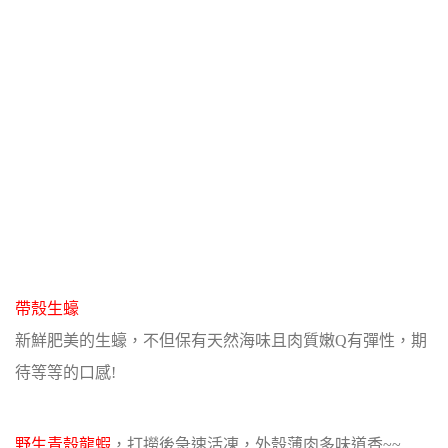
帶殼生蠔
新鮮肥美的生蠔，不但保有天然海味且肉質嫩Q有彈性，期
待等等的口感!
野生青殼龍蝦
，打撈後急速活凍，外殼薄肉多味道香~~