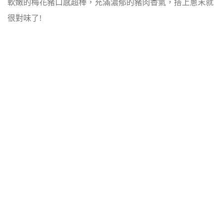
軟嫩的梅花豬口感超棒，充滿濃郁的豬肉香氣，搭上蔥末就
很對味了!