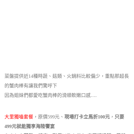
菜盤提供近14種時蔬、菇類、火鍋料比較偏少，重點那超長
的蟹肉棒有讓我們驚呼下
因為姐妹們都愛吃蟹肉棒的滑順軟嫩口感….
大里獨嗑套餐
，原價599元、
現場打卡立馬折100元
，
只要
499元就能獨享海陸饗宴