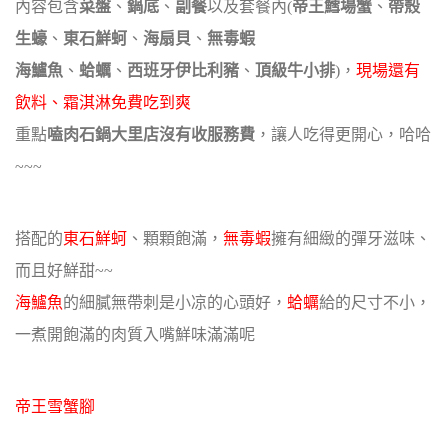
內容包含
菜盤
、
鍋底
、
副餐
以及套餐內(
帝王鱈場蟹
、
帶殼
生蠔
、
東石鮮蚵
、
海扇貝
、
無毒蝦
海鱸魚
、
蛤蠣
、
西班牙伊比利豬
、
頂級牛小排
)，
現場還有
飲料、霜淇淋免費吃到爽
重點
嗑肉石鍋大里店沒有收服務費
，讓人吃得更開心，哈哈
~~~
搭配的
東石鮮蚵
、顆顆飽滿，
無毒蝦
擁有細緻的彈牙滋味、
而且好鮮甜~~
海鱸魚
的細膩無帶刺是小凉的心頭好，
蛤蠣
給的尺寸不小，
一煮開飽滿的肉質入嘴鮮味滿滿呢
帝王雪蟹腳