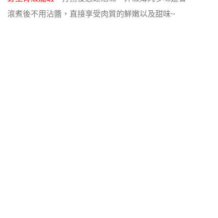
滾煮後不用沾醬，直接享受肉質的鮮嫩以及甜味~