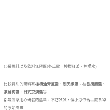
16種醬料以及飲料無限區(冬瓜露、檸檬紅茶、檸檬水)
比較特別的醬料有
橄欖油青蔥醬
、
朝天椒醬
、
柚香胡麻醬
、
紫蘇梅醬
、
日式京燒醬
等
都是店家用心研發的醬料，不妨試試，但小涼依舊喜歡食物
的原始風味!