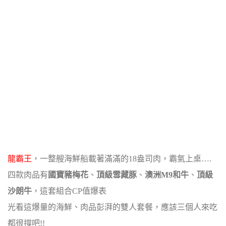
龍霸王
，一整艘海鮮船載著滿滿的18盎司肉，霸氣上桌….
四款肉品有
國寶豬梅花
、
頂級雪藏豚
、
澳洲M9和牛
、
頂級
沙朗牛
，這套組合CP值爆表
光看這爆量的海鮮、肉品彭湃的雙人套餐，應該三個人來吃
都很撐吧!!