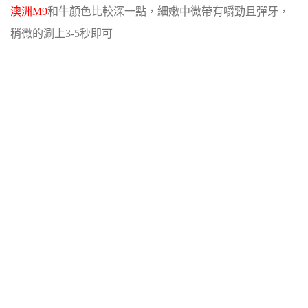
澳洲M9
和牛顏色比較深一點，細嫩中微帶有嚼勁且彈牙，
稍微的涮上3-5秒即可