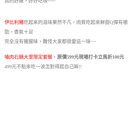
真的好嫩，好好吃唷~~~
伊比利豬
吃起來的滋味果然不凡，肉質吃起來鮮甜Q彈有嚼
勁，香氣十足
完全沒有豬腥味，難怪大家都很愛這一味~~
嗑肉石鍋大里限定套餐
，
原價599元現場打卡立馬折100元
499元不點來吃一波怎對得起自己嘛!!