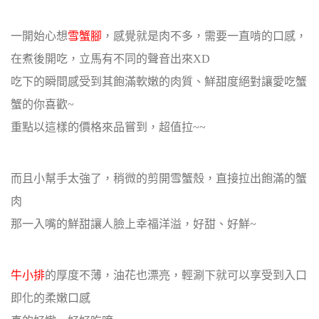
一開始心想
雪蟹腳
，感覺就是肉不多，需要一直啃的口感，
在煮後開吃，立馬有不同的聲音出來XD
吃下的瞬間感受到其飽滿軟嫩的肉質、鮮甜度絕對讓愛吃蟹
蟹的你喜歡~
重點以這樣的價格來品嘗到，超值拉~~
而且小幫手太強了，稍微的剪開雪蟹殼，直接拉出飽滿的蟹
肉
那一入嘴的鮮甜讓人臉上幸福洋溢，好甜、好鮮~
牛小排
的厚度不薄，油花也漂亮，輕涮下就可以享受到入口
即化的柔嫩口感