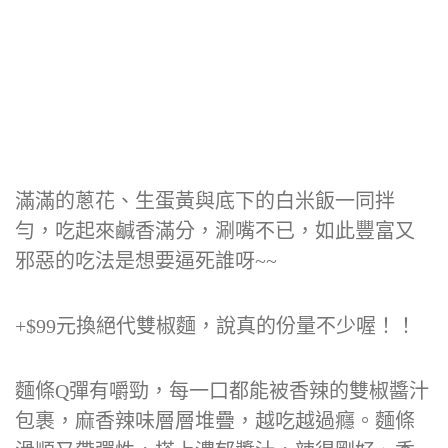
滿滿的蔥花、生蛋黃與底下的白米飯一同拌
勻，吃起來鹹香滿分，涮嘴不已，如此豐富又
邪惡的吃法是想要逼死誰呀~~
+$99元換絕代雙椒麵，說真的份量不少喔！！
麵條Q彈有嚼勁，每一口都能被香辣的雙椒醬汁
包裹，麻香辣味層層堆疊，越吃越過癮。麵條