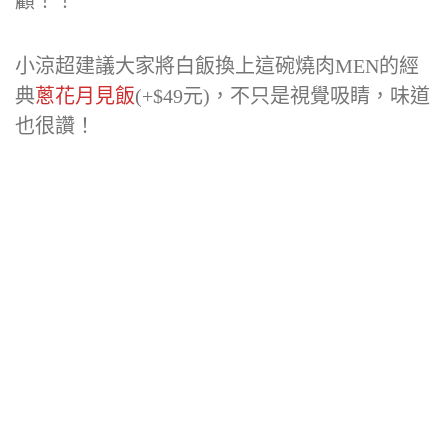
顧！！
小涼超建議大家將白飯換上這碗燒肉MEN的經
典
蔥花月見飯
(+$49元)，不只是視覺吸睛，味道
也很讚！