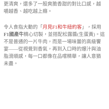
更清爽，還多了一股爽脆香甜的對比口感，越
嚼越香、越吃越上癮。
令人食指大動的「
月見F1和牛紐約客
」，採用
F1國產牛
精心切製，並搭配松露醬(生蛋黃)。這
不是普通的一片牛肉，而是一場味蕾的高級饗
宴——從視覺到香氣，再到入口時的爆汁與油
脂滑順感，每一口都像在品嚐精華，讓人意猶
未盡。