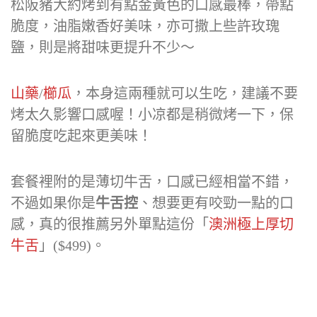
松阪豬大約烤到有點金黃色的口感最棒，帶點
脆度，油脂嫩香好美味，亦可撒上些許玫瑰
鹽，則是將甜味更提升不少～
山藥
/
櫛瓜
，本身這兩種就可以生吃，建議不要
烤太久影響口感喔！小凉都是稍微烤一下，保
留脆度吃起來更美味！
套餐裡附的是薄切牛舌，口感已經相當不錯，
不過如果你是
牛舌控
、想要更有咬勁一點的口
感，真的很推薦另外單點這份「
澳洲極上厚切
牛舌
」($499)。