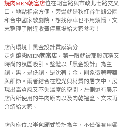
燒肉MEN朝富店
位在朝富路與市政北七路交叉
口，地點相當方便，旁邊就是秋紅谷生態公園
和台中國家歌劇院，想找停車也不用煩惱，文
末整理了附近收費停車場給大家參考！
店內環境｜黑金設計質感滿分
走進
燒肉MEN朝富店
，第一眼就被那股沉穩又
時尚的氛圍吸引。整體以「黑金設計」為主
調，黑，是低調、是沈著；金，則象徵著奢華
與細節。兩者結合在燈光與材質的層次中，展
現出高質感又不失溫度的空間。左側還有展示
店內所使用的牛肉原肉以及肉乾禮盒、文末再
介紹給大家。
店內座位以
半包廂式
設計為主，不僅保有用餐