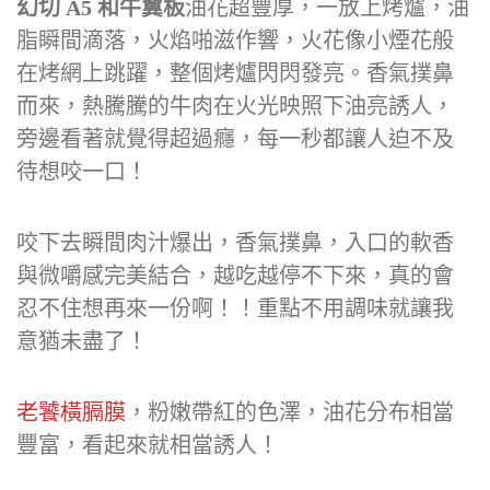
幻切 A5 和牛翼板
油花超豐厚，一放上烤爐，油
脂瞬間滴落，火焰啪滋作響，火花像小煙花般
在烤網上跳躍，整個烤爐閃閃發亮。香氣撲鼻
而來，熱騰騰的牛肉在火光映照下油亮誘人，
旁邊看著就覺得超過癮，每一秒都讓人迫不及
待想咬一口！
咬下去瞬間肉汁爆出，香氣撲鼻，入口的軟香
與微嚼感完美結合，越吃越停不下來，真的會
忍不住想再來一份啊！！重點不用調味就讓我
意猶未盡了！
老饕橫膈膜
，粉嫩帶紅的色澤，油花分布相當
豐富，看起來就相當誘人！