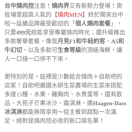
台中燒肉控
注意！
燒肉界
又有新勢力登場！南
投埔里超高人氣的【
燒肉MEN
】終於開來台中
啦～延續品牌最受歡迎的「
個人燒肉套餐
」，
只要
499元
就能享受專屬燒肉時光；還升級推出
多款奢華套餐，像是
月見F1和牛紐約客
、
A5和
牛幻切
、以及多款可
生食等級
的頂級海鮮，讓
人一口接一口停不下來。
更特別的是，這裡是少數結合燒肉＋自助吧的
店家！自助吧嚴選水耕生菜農場的生菜來搭配
多達15種、水果、雞胸肉、水煮蛋等，還有飲
品、大苑子芒果冰沙、霜淇淋，連
Haagen-Dazs
冰淇淋
都能無限享用～從主餐到甜點一次滿
足，絕對是燒肉控必收的新口袋名單！