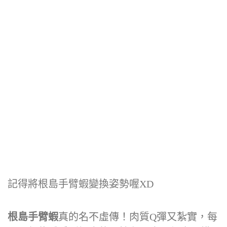
記得將根島手臂蝦變換姿勢喔XD
根島手臂蝦
真的名不虛傳！肉質Q彈又紮實，每