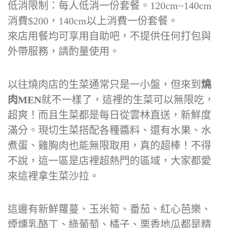
低消限制：每人低消一份套餐。120cm~140cm
消費$200，140cm以上消費一份套餐。
來店用餐均可享用自助吧，不提供任何打包與
外帶服務，請酌量使用。
以往燒肉店的生菜通常只是一小盤，但來到
燒
肉MEN
就不一樣了，這裡的生菜可以無限吃，
超爽！而且生菜都是每日從雲林直送，新鮮度
滿分。現切生菜搭配各種醬料、還有水果、水
煮蛋、雞胸肉也能無限取用，真的超棒！不得
不說，這一區是店裡超熱門的區域，大家都愛
來這裡拿生菜沙拉。
這邊有新鮮蘿蔓、玉米筍、番茄、紅心芭樂、
煙燻乳酪丁、綠葡萄、橘子、栗香地瓜都是精