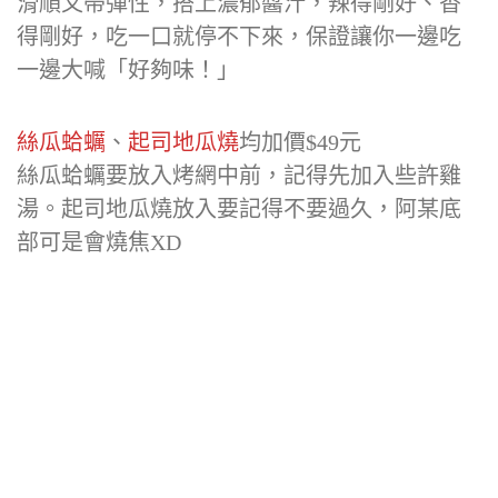
滑順又帶彈性，搭上濃郁醬汁，辣得剛好、香
得剛好，吃一口就停不下來，保證讓你一邊吃
一邊大喊「好夠味！」
絲瓜蛤蠣
、
起司地瓜燒
均加價$49元
絲瓜蛤蠣要放入烤網中前，記得先加入些許雞
湯。起司地瓜燒放入要記得不要過久，阿某底
部可是會燒焦XD