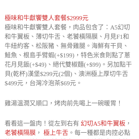
極味和牛獻饗雙人套餐$2999元
極味和牛獻饗雙人套餐，肉品包含了：A5幻切
和牛翼板、薄切牛舌、老饕橫隔膜、月見F1和
牛紐約客、松阪豬、無骨雞腿。海鮮有干貝、
鮭魚、根島手臂蝦(+$199)，特色米食則點了蔥
花月見飯(+$49)、絕代雙椒麵(+$99)。另加點干
貝(乾杯)漢堡$299元(2個)、澳洲極上厚切牛舌
$499元，台灣冷泡茶$69元。
雞湯溫潤又順口，烤肉前先喝上一碗暖胃！
看看這一盤肉！從左到右有
幻切A5和牛翼板
，
老饕橫隔膜
，
極上牛舌
。每一種都是肉控必點