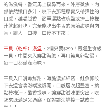
的滋滋聲，香氣馬上撲鼻而來。外層微焦、內
部依然嫩口多汁，咬下去那種厚實又帶彈性的
口感，越嚼越香。簡單灑點玫瑰鹽或擠上檸檬
汁就超好吃，完全能吃出牛舌的原始甜味與肉
香，讓人一口接一口停不下來！
干貝（乾杯）漢堡
，2個只要$299！嚴選生食級
干貝，中間夾入鮮甜海膽，再用鮭魚卵點綴，
每一口都滿滿海味。
干貝入口滑嫩鮮甜，海膽濃郁綿密，鮭魚卵咬
下去還會噗滋噗滋爆開，口感層次超豐富。擠
點檸檬汁，酸香提味，讓鮮甜滋味更突出，吃
起來既滿足又過癮，保證讓海鮮控一試成主