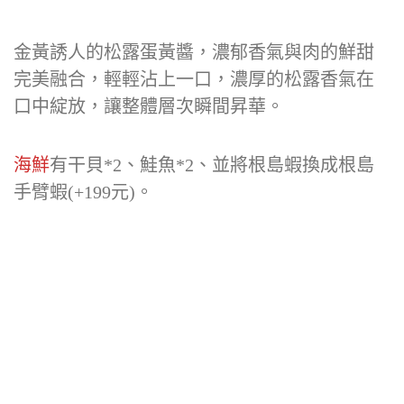
金黃誘人的松露蛋黃醬，濃郁香氣與肉的鮮甜
完美融合，輕輕沾上一口，濃厚的松露香氣在
口中綻放，讓整體層次瞬間昇華。
海鮮
有干貝*2、鮭魚*2、並將根島蝦換成根島
手臂蝦(+199元)。