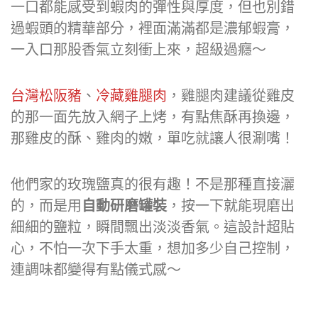
一口都能感受到蝦肉的彈性與厚度，但也別錯
過蝦頭的精華部分，裡面滿滿都是濃郁蝦膏，
一入口那股香氣立刻衝上來，超級過癮～
台灣松阪豬
、
冷藏雞腿肉
，雞腿肉建議從雞皮
的那一面先放入網子上烤，有點焦酥再換邊，
那雞皮的酥、雞肉的嫩，單吃就讓人很涮嘴！
他們家的玫瑰鹽真的很有趣！不是那種直接灑
的，而是用
自動研磨罐裝
，按一下就能現磨出
細細的鹽粒，瞬間飄出淡淡香氣。這設計超貼
心，不怕一次下手太重，想加多少自己控制，
連調味都變得有點儀式感～