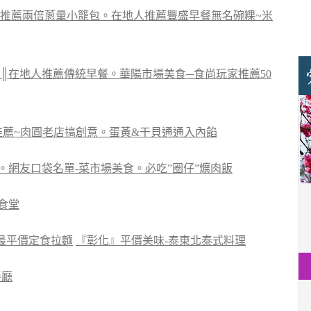
推薦兩倍蔥量小籠包。在地人推薦豐盛早餐無名碗粿~米
║在地人推薦傳統早餐。華陽市場美食─食尚玩家推薦50
推薦~肉圓老店搞創意。蛋黃&干貝通通入內餡
。網友口袋名單-菜市場美食。必吃”圈仔”爌肉飯
食堂
9最平價定食拉麵
『彰化』平價美味-泰東北泰式料理
餐廳