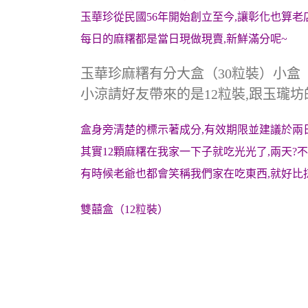
玉華珍從民國56年開始創立至今,讓彰化也算老
每日的麻糬都是當日現做現賣,新鮮滿分呢~
玉華珍麻糬有分大盒（30粒裝）小盒（
小涼請好友帶來的是12粒裝,跟玉瓏
盒身旁清楚的標示著成分,有效期限並建議於兩
其實12顆麻糬在我家一下子就吃光光了,兩天?不用
有時候老爺也都會笑稱我們家在吃東西,就好比
雙囍盒（12粒裝）