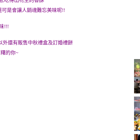
黏,吃得出花生的香酥
可是會讓人銷魂難忘美味呢!!
!!!
以外還有販售中秋禮盒及訂婚禮餅
麻糬的你~