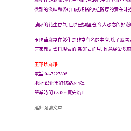
麻糬裡頭滿滿的花生內餡,包的花生餡多且不濕
微甜的滋味和香Q口感超搭的!
這醇厚的實在味道
濃郁的花生香氣,在嘴巴迴盪著,令人想念的好滋味
玉珍華麻糬在彰化是非常有名的老店,除了麻糬
店家都是當日現做的!新鮮看的見..推薦給愛吃
玉華珍麻糬
電話:04-7227806
地址:彰化市辭修路244號
營業時間:08:00~賣完為止
延伸閱讀文章