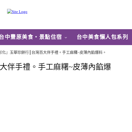
台中豐原美食‧景點住宿
台中美食懶人包系列
彰化』玉華珍餅行║台灣百大伴手禮。手工麻糬~皮薄內餡爆料。
大伴手禮。手工麻糬~皮薄內餡爆