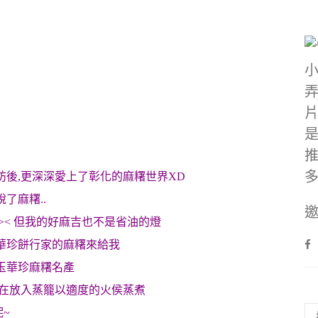
坊後,更深深愛上了彰化的麻糬世界XD
了麻糬..
邀
>< 但我的好麻吉也不是省油的燈
華珍餅行家的麻糬來給我
玉華珍麻糬名產
,在放入蒸籠以適度的火侯蒸煮
~