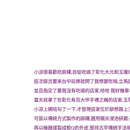
小涼很喜歡吃麻糬,自從吃過了彰化大元和玉瓏
這次麻吉要來台中玩樂就問了我想要吃啥,立馬說
並且指定了要我沒有吃過的店家,哈哈 我好機車
當天就拿了在彰化有百大伴手禮之稱的店家,玉
小涼上網咕勾了一下,才發現這家位於辭修路上
可是以傳統方式製作的麻糬,選用糯米浸泡研磨
再以機器揉製成軟Q的外皮,堅持古早傳統手法呢