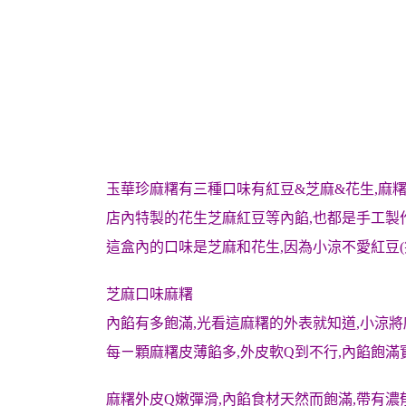
玉華珍麻糬有三種口味有紅豆&芝麻&花生,麻
店內特製的花生芝麻紅豆等內餡,也都是手工製作
這盒內的口味是芝麻和花生,因為小涼不愛紅豆(
芝麻口味麻糬
內餡有多飽滿,光看這麻糬的外表就知道,小涼
每ㄧ顆麻糬皮薄餡多,外皮軟Q到不行,內餡飽滿
麻糬
外皮Q嫩彈滑,內餡食材天然而飽滿,帶有濃