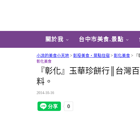
關於我
台中市美食.景點
小凉的美食小天地
>
彰投美食‧景點住宿
>
彰化美食
>
『
彰化美食
『彰化』玉華珍餅行║台灣百
料。
2014-10-16