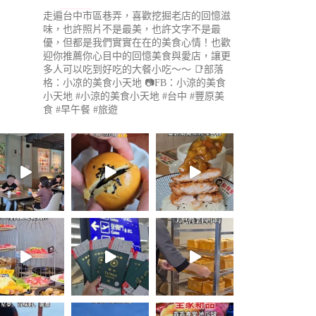
走遍台中市區巷弄，喜歡挖掘老店的回憶滋
味，也許照片不是最美，也許文字不是最
優，但都是我們實實在在的美食心情！也歡
迎你推薦你心目中的回憶美食與愛店，讓更
多人可以吃到好吃的大餐小吃～～
📑部落
格：小凉的美食小天地
📷FB：小涼的美食
小天地
#小涼的美食小天地 #台中 #豐原美
食 #早午餐 #旅遊