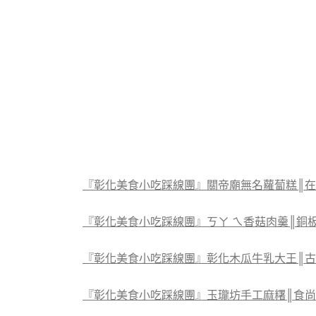
『彰化美食小吃踩線團』關帝廟無名蘿蔔糕║在
『彰化美食小吃踩線團』ㄎㄚ ㄟ香菇肉羹║銅
『彰化美食小吃踩線團』彰化木瓜牛乳大王║古
『彰化美食小吃踩線團』玉瓏坊手工麻糬║食尚