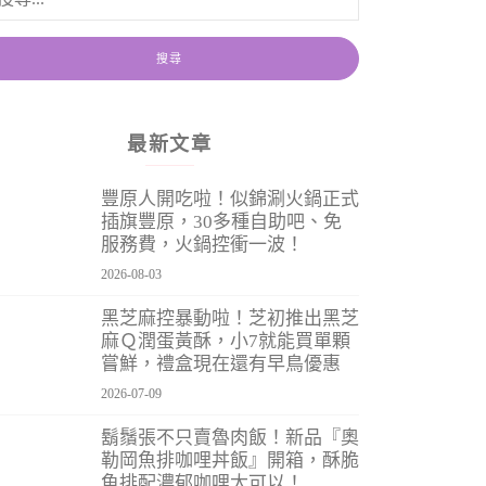
最新文章
豐原人開吃啦！似錦涮火鍋正式
插旗豐原，30多種自助吧、免
服務費，火鍋控衝一波！
2026-08-03
黑芝麻控暴動啦！芝初推出黑芝
麻Ｑ潤蛋黃酥，小7就能買單顆
嘗鮮，禮盒現在還有早鳥優惠
2026-07-09
鬍鬚張不只賣魯肉飯！新品『奧
勒岡魚排咖哩丼飯』開箱，酥脆
魚排配濃郁咖哩太可以！