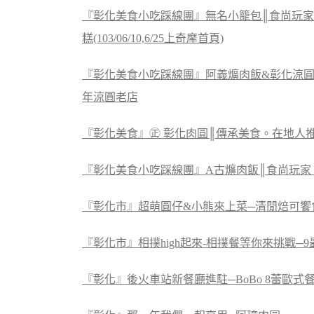
『彰化美食小吃踩線團』無名小籠包║食尚玩家
糕(103/06/10,6/25上奇摩首頁)
『彰化美食小吃踩線團』阿義爌肉飯&彰化涼圓
年涼圓老店
『彰化美食』㊣ 彰化肉圓║傳承美食。在地人
『彰化美食小吃踩線團』A古爌肉飯║食尚玩家
『彰化市』超萌圓仔&小熊來上菜─清閒焙可饗
『彰化市』相撲high起來-相撲餐等你來挑戰─
『彰化』後火車站新餐廳進駐─BoBo 8蕾歐式