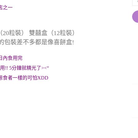
店之一
20粒裝） 雙囍盒（12粒裝）
坊的包裝差不多都是像喜餅盒!
日內食用完
!! 5分鐘就精光了><“
掠食者一樣的可怕XDD