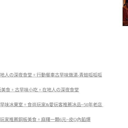
地人の深夜食堂。行動餐車古早味燉湯-青蛙呱呱呱
板美食。古早味小吃。在地人の深夜食堂
早味冰果室。食尚玩家&愛玩客推薦冰品~50年老店
玩家推薦銅板美食。麻糬一顆6元~皮Q內餡爆