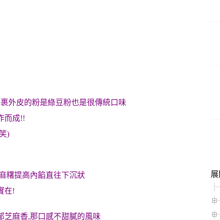
糬裹外皮的粉是綠豆粉也是很傳統口味
而成!!
笑)
展
將麻糬提高內餡直往下沉狀
實在!
郁芝麻香,那口感不甜膩的風味