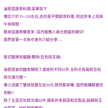
滷菩提蔬食料理,菜單如下
價位介於35~120左右,走的是平價蔬食料理..附近許多上班族
午休時間
都來這邊用餐居多~店內服務人員也相當的親切!
我們是第一次來也會先介紹分享….
泰式酸辣烏龍麵/雙拼(豆包與叉燒)
滷菩提家的麵食類除了湯底的不同以外,主料也有兩款豆包
與叉燒可選一
像小涼選了雙拼就要在加30元,既然都來囉~當然兩種都要吃
到嘛!!
除了主菜豆包與叉燒以外,還有許多蔬菜和豆製品,菇類與玉