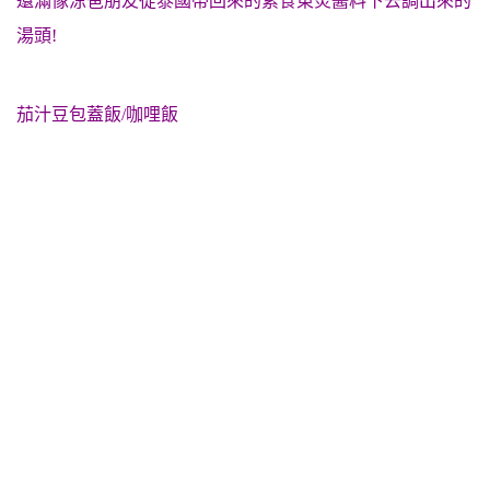
還滿像涼爸朋友從泰國帶回來的素食東炎醬料下去調出來的
湯頭!
茄汁豆包蓋飯/咖哩飯