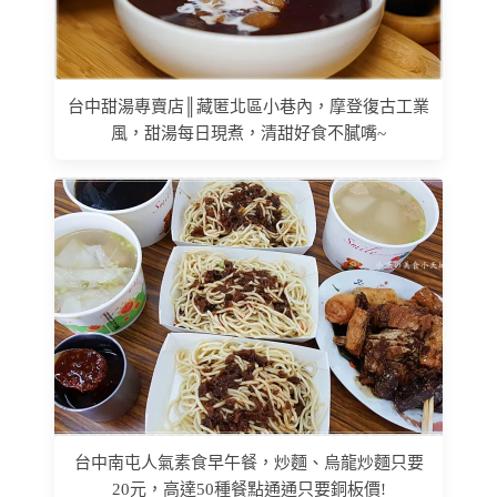
台中甜湯專賣店║藏匿北區小巷內，摩登復古工業
風，甜湯每日現煮，清甜好食不膩嘴~
台中南屯人氣素食早午餐，炒麵、烏龍炒麵只要
20元，高達50種餐點通通只要銅板價!