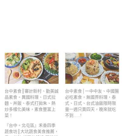
台中素食║審計新村、勤美誠
台中素食│一中中友、中國醫
品素食。異國料理、日式拉
必吃素食，無國界料理，泰
麵、丼飯、泰式打拋朱、熱
式、日式、台式油飯限時限
炒多樣化美味，素食豐富上
量一週只賣四天，晚來就吃
菜！
不到…..!
『台中。北屯區』禾香四季
蔬食坊║大坑蔬食美食推薦，