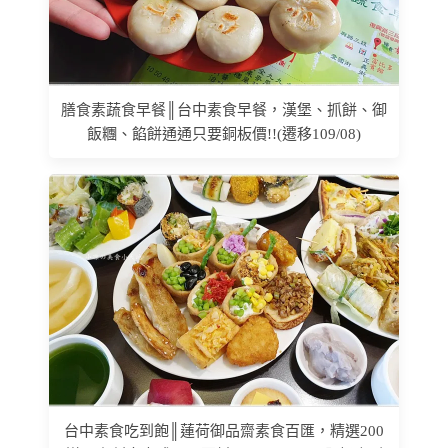
膳食素蔬食早餐║台中素食早餐，漢堡、抓餅、御
飯糰、餡餅通通只要銅板價!!(遷移109/08)
台中素食吃到飽║蓮荷御品齋素食百匯，精選200