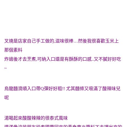
叉燒是店家自己手工做的,滋味很棒…然後我很喜歡玉米上
那個素料
炸過後才去烹煮,可納入口還是有酥酥的口感..又不膩好好吃
~
烏龍麵滑順入口帶Q彈好好粗!! 尤其麵條又吸滿了酸辣味兒
呢
湯喝起來酸酸辣辣的很泰式風味