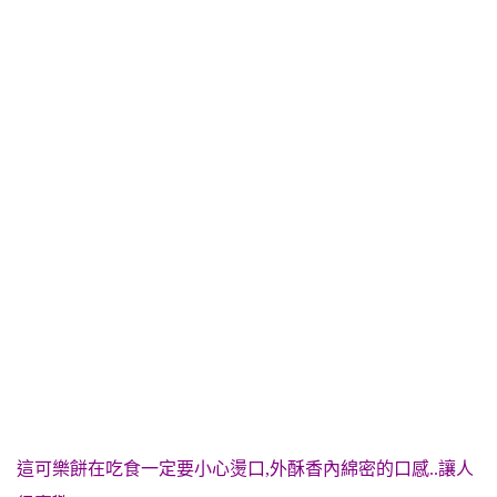
這可樂餅在吃食一定要小心燙口,外酥香內綿密的口感..讓人