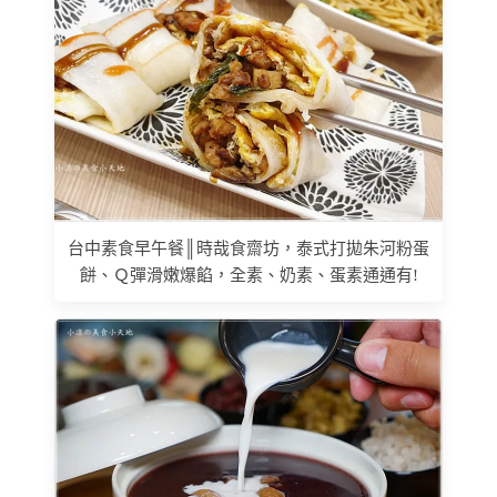
台中素食早午餐║時哉食齋坊，泰式打拋朱河粉蛋
餅、Ｑ彈滑嫩爆餡，全素、奶素、蛋素通通有!