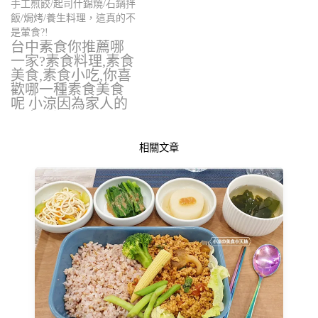
手工煎餃/起司什錦燒/石鍋拌
飯/焗烤/養生料理，這真的不
是葷食?!
台中素食你推薦哪
一家?素食料理,素食
美食,素食小吃,你喜
歡哪一種素食美食
呢 小涼因為家人的
因素,所以…
相關文章