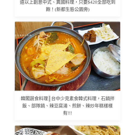
道以上創意中式、異國料理，只要$420全部吃到
飽！(新都生態公園旁)
韓閣蔬食料理║台中少見素食韓式料理，石鍋拌
飯、部隊鍋、辣豆腐湯、煎餅、辣炒年糕樣樣
有!!!