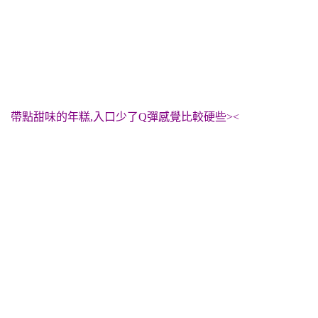
帶點甜味的年糕,入口少了Q彈感覺比較硬些><