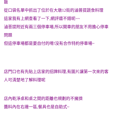
飯
從口袋名單中抓出了位於在大墩12街的滷普提蔬食料理
這家我有上網查看了一下,網評還不錯呢~~
滷菩提附近有兩三個停車場,所以開車的朋友不用擔心停車
問題
但這停車場都是要自付的唷!沒有合作特約停車場~
店門口也有先貼上店家的招牌料理,有圖片讓第一次來的客
人可清楚地了解料理呢
店內乾淨桌和桌之間的距離也規劃的不擁擠
醬料內在右邊一區,餐具也是自助式~