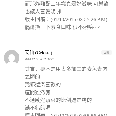
而那炸雞配上年糕真是好滋味 可樂餅
也讓人喜愛呢 推
版主回覆：(01/10/2015 03:55:26 AM)
偶爾換一下素食口味 很不賴唷^_^
天仙 (Celeste)
回覆
2014-12-30 at 02:30:27
其實只要不是用太多加工的素魚素肉
之類的
我都還滿喜歡的
這間雖然有
不過感覺蔬菜的比例還是夠的
滿不錯的喔
版主回覆：(01/10/2015 03:55:56 AM)