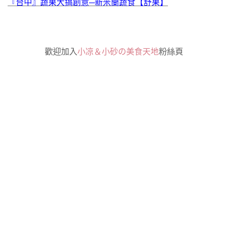
『台中』蔬果大搞創意─新米蘭蔬食【舒果】
歡迎加入
小凉＆小砂の美食天地
粉絲頁