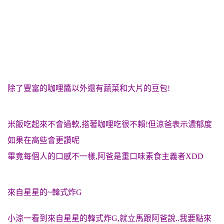
除了豐富的咖哩醬以外還有蔬菜和大片的豆包!
米飯吃起來不會過軟,搭著咖哩吃很不賴!但涼爸表示濃郁度
如果在高些會更讚呢
畢竟每個人的口感不一樣,阿爸是重口味素食主義者XDD
來自星星的~韓式炸G
小涼一看到來自星星的韓式炸G,就立馬跟阿爸說..我要點來