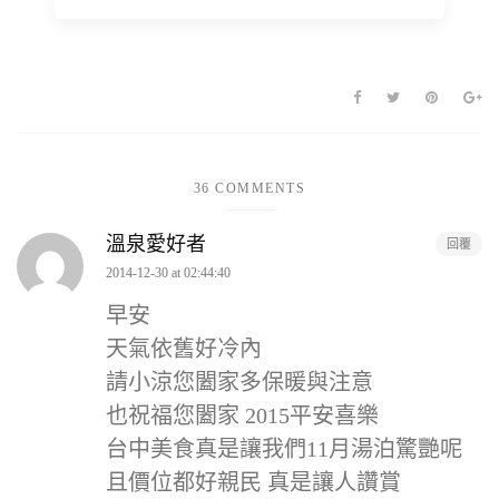
36 COMMENTS
溫泉愛好者
回覆
2014-12-30 at 02:44:40
早安
天氣依舊好冷內
請小涼您闔家多保暖與注意
也祝福您闔家 2015平安喜樂
台中美食真是讓我們11月湯泊驚艷呢
且價位都好親民 真是讓人讚賞