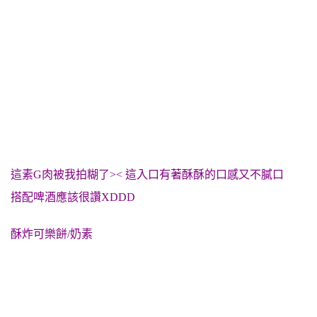
這素G肉被我拍糊了>< 這入口有著酥酥的口感又不膩口
搭配啤酒應該很讚XDDD
酥炸可樂餅/奶素