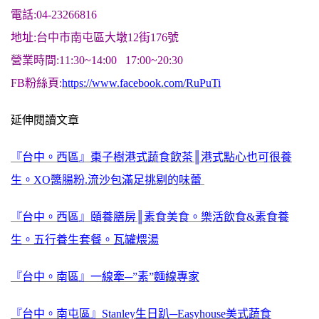
電話:04-23266816
地址:台中市南屯區大墩12街176號
營業時間:11:30~14:00 17:00~20:30
FB粉絲頁:
https://www.facebook.com/RuPuTi
延伸閱讀文章
『台中。西區』棗子樹港式蔬食飲茶║港式點心也可很養
生。XO醬腸粉.流沙包滿足挑剔的味蕾
『台中。西區』頤養膳房║素食美食。樂活飲食&素食養
生。五行養生套餐。瓦罐煨湯
『台中。南區』一線牽─”素”麵線專家
『台中。南屯區』Stanley生日趴─Easyhouse美式蔬食