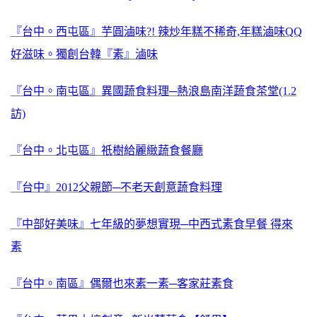
『台中。西屯區』芋圓滷味?! 辣炒年糕不稀奇,年糕滷味QQ
好滋味。獨創台韓『素』滷味
『台中。南屯區』異國蔬食料理─熱浪島南洋蔬食茶堂(1.2
訪)
『台中。北屯區』祇樹給麗緻蔬食餐廳
『台中』2012父親節─不老天創意蔬食料理
『中部好美味』七年級的夢想實現─中西式素食早餐 得來
素
『台中。南區』偶爾也來素一素─客家莊素食