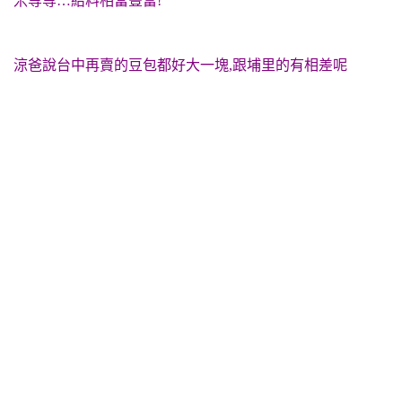
米等等…給料相當豐富!
涼爸說台中再賣的豆包都好大一塊,跟埔里的有相差呢