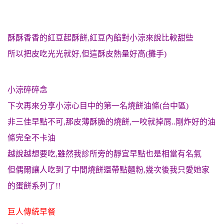
酥酥香香的紅豆起酥餅,紅豆內餡對小涼來說比較甜些
所以把皮吃光光就好,但這酥皮熱量好高(攤手)
小涼碎碎念
下次再來分享小涼心目中的第一名燒餅油條(台中區)
非三佳早點不可,那皮薄酥脆的燒餅,一咬就掉屑..剛炸好的油
條完全不卡油
越說越想要吃,雖然我診所旁的靜宜早點也是相當有名氣
但偶爾讓人吃到了中間燒餅還帶點麵粉,幾次後我只愛她家
的蛋餅系列了!!
巨人傳統早餐