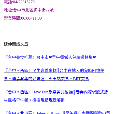
電話:04-22315270
地址:台中市北區錦中街72號
營業時間:06:00~11:00
延伸閱讀文章
『台中美食推薦』台中市❤早午餐懶人包精選特集❤
『台中。西區』民生嘉義米糕║台中在地人的兒時回憶美
食。傳承40年的好味道。火車站美食。BRT美食
『台中。西區』Have Fun想樂美式餐廳║巷弄內發現歐式鄉
村風格早午餐。極推現點現做薯餅
『台中。北屯區』Johnson Brunch║早午餐店內瞬間爆發の黃