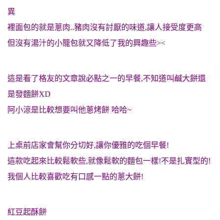
異
裡面包的就是蔥肉..豬肉沒有討厭的味道,讓人接受度更高
但沒有湯汁的小籠包就又降低了我的興趣些><
這是看了格友的文章說必點之一的早餐,不知道叫鹹大餅還
是發麵餅XD
阿小涼是比較想要叫他蔥烤餅 哈哈~
上桌前店家會幫你分切好,讓你優雅的吃個早餐!
這款吃起來比較鬆軟些,就像鬆軟的麵包一樣!不是扎實型的!
我個人比較喜歡吃有口感一點的蔥大餅!
紅豆起酥餅