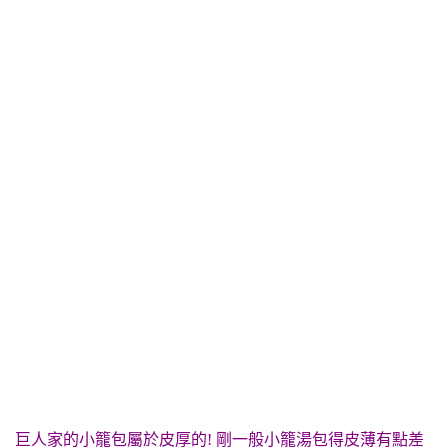
巨人家的小籠包屬於皮厚的! 剛一般小籠湯包得皮薄有點差