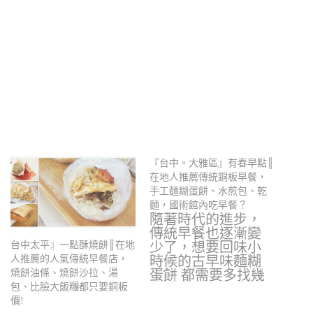
『台中。大雅區』有春早點║
在地人推薦傳統銅板早餐，
手工麵糊蛋餅、水煎包、乾
麵，國術館內吃早餐？
隨著時代的進步，
傳統早餐也逐漸變
少了，想要回味小
台中太平』一點酥燒餅║在地
時候的古早味麵糊
人推薦的人氣傳統早餐店，
蛋餅 都需要多找幾
燒餅油條、燒餅沙拉、湯
家才會遇上，我想
包、比臉大飯糰都只要銅板
美…
價!