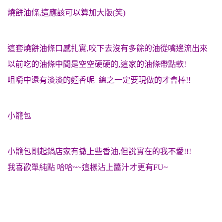
燒餅油條,這應該可以算加大版(笑)
這套燒餅油條口感扎實,咬下去沒有多餘的油從嘴邊流出來
以前吃的油條中間是空空硬硬的,這家的油條帶點軟!
咀嚼中還有淡淡的麵香呢 總之一定要現做的才會棒!!
小籠包
小籠包剛起鍋店家有撒上些香油,但說實在的我不愛!!!
我喜歡單純點 哈哈~~這樣沾上醬汁才更有FU~