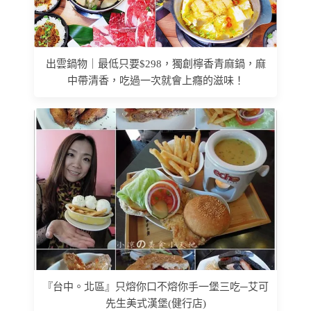
出雲鍋物｜最低只要$298，獨創檸香青麻鍋，麻
中帶清香，吃過一次就會上癮的滋味！
『台中。北區』只熔你口不熔你手一堡三吃─艾可
先生美式漢堡(健行店)