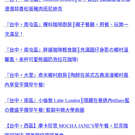
澄澄蒜香松坂豬肉班尼迪克
『台中。南屯區』稞枓咖啡廚房║親子餐廳。用餐、玩樂一
次滿足！
『台中。南屯區』胖達咖啡輕食館║充滿圓仔身影の鄉村溫
馨風。來杯可愛熊貓奶泡拉花咖啡!
『台中。大里』奇米鄉村廚房║陶醉在英式古典浪漫鄉村風
內享受平價早午餐!
『台中。南區』小倫敦 Little London║隱藏在巷道內tiffany藍
の豐盛平價早午餐! 緊鄰中興大學商圈
【台中。西區】摩卡珍思 MOCHA JANE’S早午餐。尼克咖