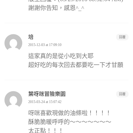
謝謝你告知，感恩^_^
培
回覆
2015-12-03 at 17:09:10
這家真的是從小吃到大耶
超好吃的每次回去都要吃一下才甘願
葉呀咪冒險樂園
回覆
2015-03-24 at 15:07:42
呀咪喜歡現做的油條啦！！！！
酥脆脆暖呼呼的～～～～～～～
太正點！！！