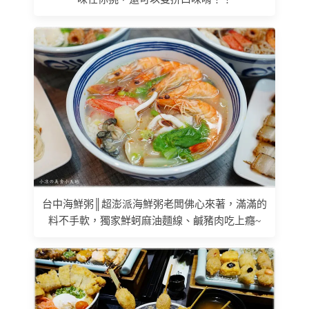
台中海鮮粥║超澎派海鮮粥老闆佛心來著，滿滿的
料不手軟，獨家鮮蚵麻油麵線、鹹豬肉吃上癮~