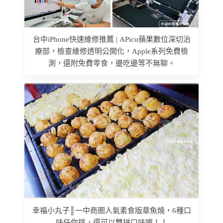
台中iPhone快速維修推薦 | APicu蘋果數位深切治
療部，檢查維修透明公開化，Apple系列免費檢
測，還附免費零食，邊吃邊等不無聊。
幸福小丸子║一中商圈人氣素食版章魚燒，6種口
味任你挑，還可以雙拼口味唷！！