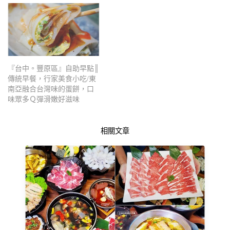
『台中。豐原區』自助早點║
傳統早餐，行家美食小吃/東
南亞融合台灣味的蛋餅，口
味眾多Ｑ彈滑嫩好滋味
相關文章