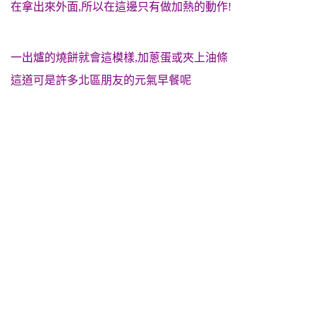
在拿出來外面,所以在這邊只有做加熱的動作!
一出爐的燒餅就會這模樣,加蔥蛋或夾上油條
這道可是許多北區朋友的元氣早餐呢