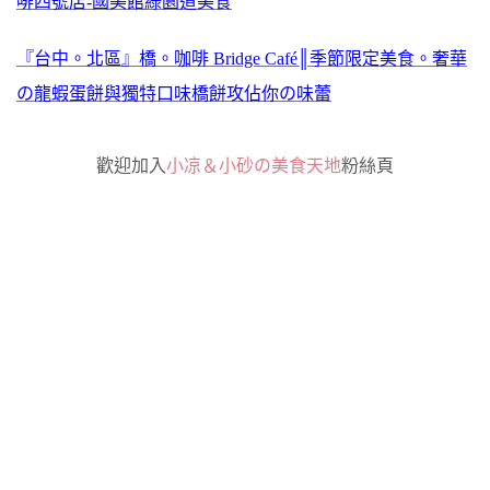
啡四號店-國美館綠園道美食
『台中。北區』橋。咖啡 Bridge Café║季節限定美食。奢華
の龍蝦蛋餅與獨特口味橋餅攻佔你の味蕾
歡迎加入
小凉＆小砂の美食天地
粉絲頁