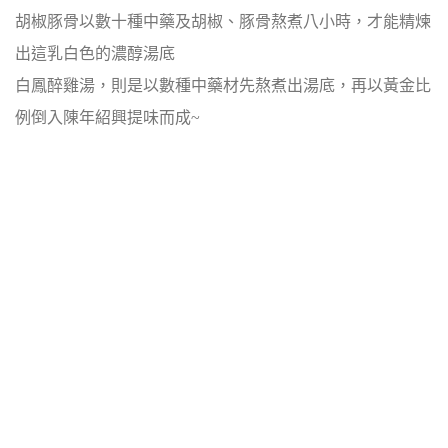
胡椒豚骨以數十種中藥及胡椒、豚骨熬煮八小時，才能精煉
出這乳白色的濃醇湯底
白鳳醉雞湯，則是以數種中藥材先熬煮出湯底，再以黃金比
例倒入陳年紹興提味而成~