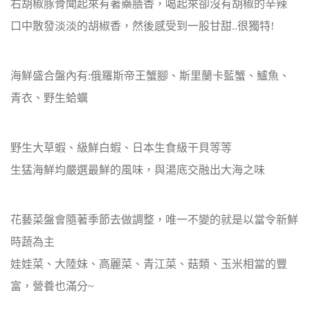
右胡椒豚骨聞起來有著藥膳香，喝起來卻沒有胡椒的辛辣
口中散發淡淡的胡椒香，然後感受到一股甘甜..很獨特!
海鮮盛合盤內有:俄羅斯帝王蟹腳、斯里蘭卡藍蟹、鱸魚、
青衣、野生蛤蠣
野生大草蝦、級鮮白蝦、日本生食級干貝等等
生猛海鮮均嚴選最鮮的風味，與湯底交融出大海之味
花藝菜盤會隨著季節去做調整，唯一不變的就是以當令新鮮
時蔬為主
娃娃菜、大陸妹、高麗菜、青江菜、菇類、玉米相當的豐
富，營養也滿分~