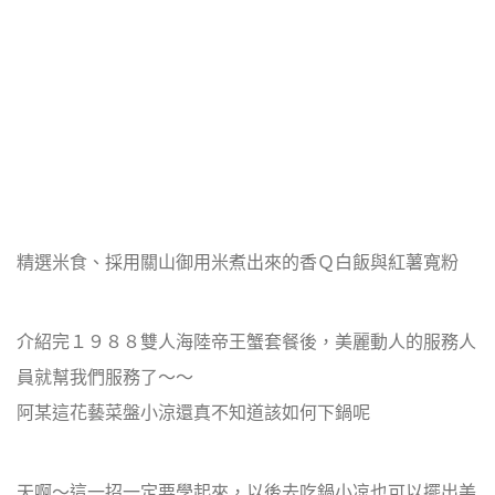
精選米食、採用關山御用米煮出來的香Ｑ白飯與紅薯寬粉
介紹完１９８８雙人海陸帝王蟹套餐後，美麗動人的服務人
員就幫我們服務了～～
阿某這花藝菜盤小涼還真不知道該如何下鍋呢
天啊～這一招一定要學起來，以後去吃鍋小凉也可以擺出美