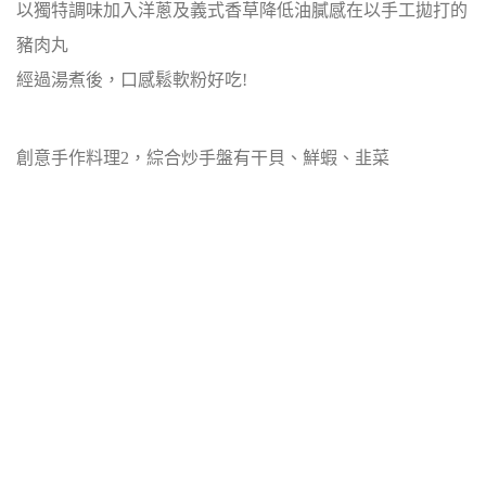
以獨特調味加入洋蔥及義式香草降低油膩感在以手工拋打的
豬肉丸
經過湯煮後，口感鬆軟粉好吃!
創意手作料理2，綜合炒手盤有干貝、鮮蝦、韭菜