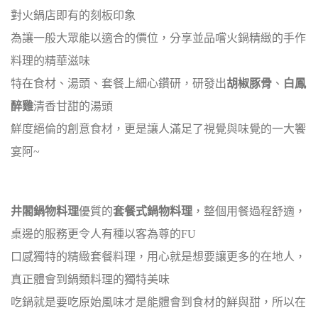
對火鍋店即有的刻板印象
為讓一般大眾能以適合的價位，分享並品嚐火鍋精緻的手作
料理的精華滋味
特在食材、湯頭、套餐上細心鑽研，研發出
胡椒豚骨
、
白鳳
醉雞
清香甘甜的湯頭
鮮度絕倫的創意食材，更是讓人滿足了視覺與味覺的一大饗
宴阿~
井閣鍋物料理
優質的
套餐式鍋物料理
，整個用餐過程舒適，
桌邊的服務更令人有種以客為尊的FU
口感獨特的精緻套餐料理，用心就是想要讓更多的在地人，
真正體會到鍋類料理的獨特美味
吃鍋就是要吃原始風味才是能體會到食材的鮮與甜，所以在