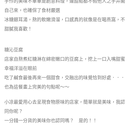
手作的美味不單單是創意料理，連甜點都不假他人之手井閣
自己來，也確保了食材嚴選
冰糖銀耳湯，熬的軟嫩滑溜，口感真的就像是在喝燕窩，不
甜膩我喜歡！
糖沁豆腐
店家自熬煮紅糖淋在綿密嫩口的豆腐上，挖上一口入嘴甜蜜
幸福洋溢在眼前
吃了鹹食最後再來一個甜食，交融出的味覺恰到好處．．．
也為這餐畫上完美的句點呢～～
小凉最愛用心去呈現食物原味的店家，簡單就是美味，我認
同你呢？
一分錢一分貨的美味你也認同嗎？ 是的！！