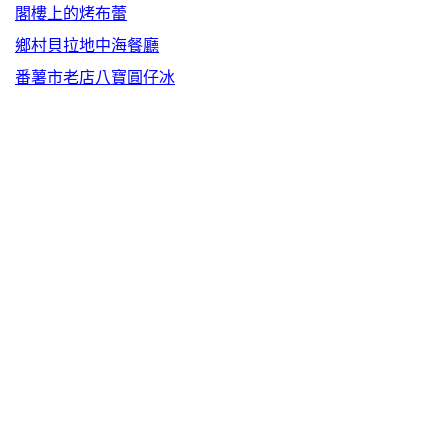
閣樓上的烤布蕾
鄉村貝拉地中海餐廳
番薯市老店八寶圓仔冰