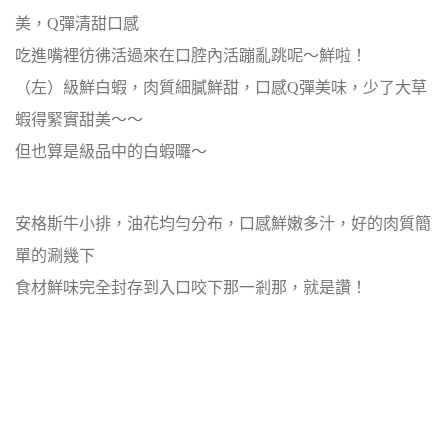
美，Q彈清甜口感
吃進嘴裡彷彿活過來在口腔內活蹦亂跳呢～鮮啦！
（左）級鮮白蝦，肉質細膩鮮甜，口感Q彈美味，少了大草
蝦得緊實甜美～～
但也算是級品中的白蝦囉～
安格斯牛小排，油花均勻分布，口感鮮嫩多汁，好的肉質簡
單的涮幾下
食材鮮味完全封存到入口咬下那一剎那，就是讚！