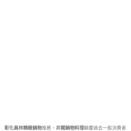
彰化員林精緻鍋物
推薦，
井閣鍋物料理
顛覆過去一般消費者