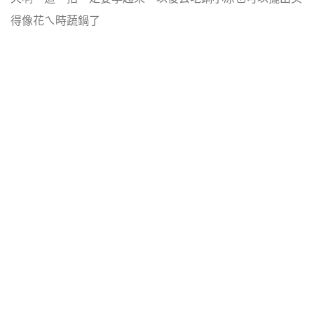
得像花ㄟ時蔬鍋了