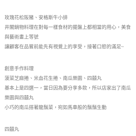
玫瑰花松阪豬、安格斯牛小排
井閣鍋物料理在對每一樣食材的擺盤上都相當的用心，美食
與藝術畫上等號
讓顧客在品嘗前能先有視覺上的享受，接著口慾的滿足~
創意手作料理
菠菜芝麻捲、米血花生捲、南瓜樂園、四囍丸
基本上是四選一，當日因為要分享多款，所以店家出了南瓜
樂園與四囍丸
小巧的南瓜搭著龍鬚菜，宛如馬車般的鬚鬚生動
四囍丸