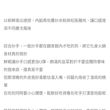
以新鮮南瓜揉捏，內餡再包覆炒米粉與松阪豬肉，讓口感增
添不同層次風味
綜合炒手，一般炒手都在麵食館內才吃的到，將它化身火鍋
食材真的很妙
鮮蝦讓炒手口感更加Q彈，飽滿的韭菜對於不愛這獨特香味
的我來說，還真是不愛
但那滑嫩的外皮我好喜歡估溜入嘴，四囍丸吸收了湯底的精
華
在吃的同時要小心爆漿，鬆軟好吃得像在吃手打漢堡肉般呢