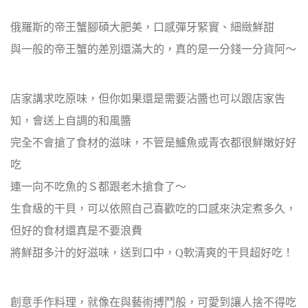
俄羅斯的帝王蟹腳碩大肥美，口感彈牙緊實、細緻鮮甜
與一般的帝王蟹的差別還滿大的，真的是一分錢一分貨阿～
店家講求吃原味，但你如果還是需要沾醬也可以跟店家告
知，會送上自調的和風醬
完全不會搶了食材的滋味，不管是鱸魚或青衣都很鮮嫩好好
吃
連一向不吃魚的Ｓ都跟老木搶食了～
生食級的干貝，可以依照自己喜歡吃的口感來決定煮多久，
但好的食材還真是不要浪費
將鮮甜多汁的好滋味，送到口中，Q軟清爽的干貝超好吃！
創意手作料理，就像在與藝術搏鬥般，可愛到讓人捨不得吃