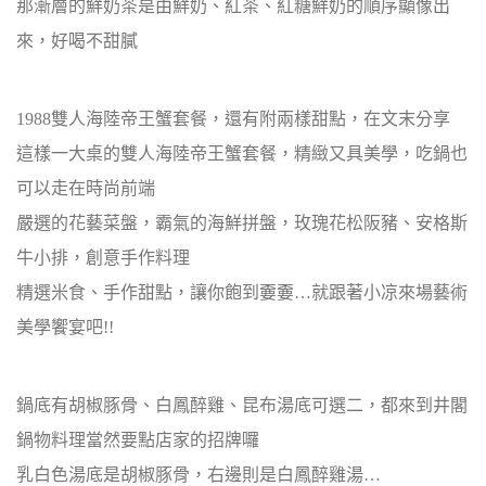
那漸層的鮮奶茶是由鮮奶、紅茶、紅糖鮮奶的順序顯像出
來，好喝不甜膩
1988雙人海陸帝王蟹套餐，還有附兩樣甜點，在文末分享
這樣一大桌的雙人海陸帝王蟹套餐，精緻又具美學，吃鍋也
可以走在時尚前端
嚴選的花藝菜盤，霸氣的海鮮拼盤，玫瑰花松阪豬、安格斯
牛小排，創意手作料理
精選米食、手作甜點，讓你飽到嫑嫑…就跟著小凉來場藝術
美學饗宴吧!!
鍋底有胡椒豚骨、白鳳醉雞、昆布湯底可選二，都來到井閣
鍋物料理當然要點店家的招牌囉
乳白色湯底是胡椒豚骨，右邊則是白鳳醉雞湯…