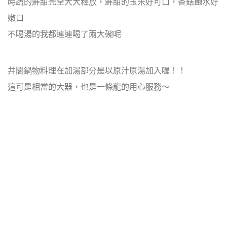
時蔬的鮮甜完全大大釋放，鮮甜的玉米好可口，香菇飽水好
嫩口
不喝湯的我都連連喝了兩大碗呢
井閣鍋物料理在加湯部分是以原汁原湯加入喔！！
這可是相當的大器，也是一條龍的用心服務～