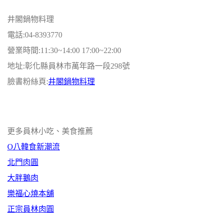
井
閣
鍋物
料理
電話:04-8393770
營業時間:11:30~14:00 17:00~22:00
地址:彰化縣
員林
市萬年路一段298號
臉書粉絲頁:
井
閣
鍋物
料理
更多員林小吃、美食推薦
O八韓食新潮流
北門肉圓
大胖鵝肉
樂福心燒本舖
正宗員林肉圓