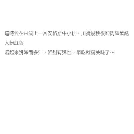
這時候在來涮上一片安格斯牛小排，川燙幾秒後即閃耀著誘
人粉紅色
嚐起來滑嫩而多汁，鮮甜有彈性，單吃就粉美味了～