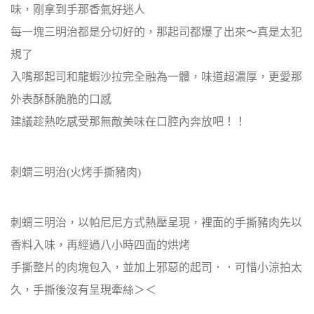
味，剛拿到手那香氣好迷人
每一塊三明治都是分切好的，那起司都爆了出來～真是太犯
規了
入嘴那起司和龍蝦沙拉完全融為一體，味道超濃厚，更愛那
外表酥酥脆脆的口感
建議趁熱吃感受那無敵美味在口腔內奔放吧！！
刺蝟三明治(火烤手撕豬肉)
刺蝟三明治，以帕尼尼方式熱壓呈現，裡面的手撕豬肉先以
香料入味，再經過八小時四面的烘烤
手撕整片的肉塊包入，並加上邪惡的起司．．可惜小涼拍太
久，手撕後沒有呈現牽絲＞＜