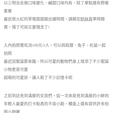
以三明治去做口味變化、鹹甜口味均有，除了單點還有野餐
套餐
最近很火紅的草莓甜甜圈出爐時間，請鎖定
粉絲頁
準時開
賣，慢了可就又要殘念了!
入內拍照需低消100元/1人，可以與狐狸、兔子、松鼠一起
拍照
最近因聖誕節來臨，所以可愛的動物們身上增添了不少聖誕
小物更是可愛
超萌的可愛狀，讓人殺了不少記憶卡呢
之前到訪見到滿屋的女孩們，這一次來是見到滿屋的小鮮肉
年輕人最愛的打卡點真的不容小勘，檯面上還有提供許多拍
照小物喔