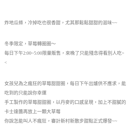
炸地瓜條，冷掉吃也很香甜，尤其那鬆鬆甜甜的滋味~~
冬季限定，草莓轉圈圈～
每日下午2:00~5:00限量販售，來晚了只能殘念得看別人吃>
<
女孩兒為之瘋狂的草莓甜甜圈，每日下午出爐供不應求，能
吃到的只能說你幸運
手工製作的草莓甜甜圈，以丹麥的口感呈現，加上不甜膩的
卡士達醬再放上一顆大草莓
你說怎能叫人不瘋狂，審計新村新散步甜點正式爆發~~