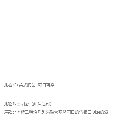
北極熊+美式脆薯+可口可樂
北極熊三明治（龍蝦起司）
這款北極熊三明治吃起來頗像基隆廟口的營養三明治的滋