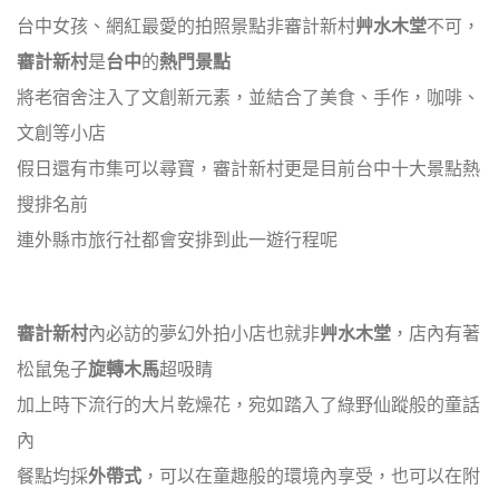
台中女孩、網紅最愛的拍照景點非審計新村
艸水木堂
不可，
審計新村
是
台中
的
熱門景點
將老宿舍注入了文創新元素，並結合了美食、手作，咖啡、
文創等小店
假日還有市集可以尋寶，審計新村更是目前台中十大景點熱
搜排名前
連外縣市旅行社都會安排到此一遊行程呢
審計新村
內必訪的夢幻外拍小店也就非
艸水木堂
，店內有著
松鼠兔子
旋轉木馬
超吸睛
加上時下流行的大片乾燥花，宛如踏入了綠野仙蹤般的童話
內
餐點均採
外帶式
，可以在童趣般的環境內享受，也可以在附