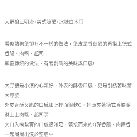
大野狼三明治+美式脆薯+冰糖白木耳
看似熱狗堡卻有不一樣的做法，堡皮是香煎過的再搭上德式
香腸、肉醬、起司
顛覆傳統的做法，有著創新的美味與口感!
大野狼是小涼的心頭好，外表的酥香口感，更是引誘著味蕾
大爆發
外皮香酥又脆的口感加上裡面很軟Q，裡頭夾著德式香腸並
淋上上肉醬、起司等
大口入嘴紮實的口感很滿足，緊接而來的Q彈香腸，肉醬香
一起層層出沒於空腔中