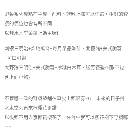
野餐系列餐點在主餐、配料、飲料上都可以任選，相對的套
餐的價位也會有所不同
以艸水木堂菜單上為主喔!!
刺蝟三明治+炸地瓜條+每月單品咖啡，北極熊+美式脆薯
+可口可樂
大野狼三明治+美式脆薯+冰糖白木耳，送野餐墊/1個(不包
含上面小物)
不管哪一款的野餐墊鋪在草皮上都很有FU，未來的日子艸
水木堂旁再來棵櫻花更讚
以後都不用去京都賞櫻花了，在台中就可以櫻花樹下野餐囉
~~~