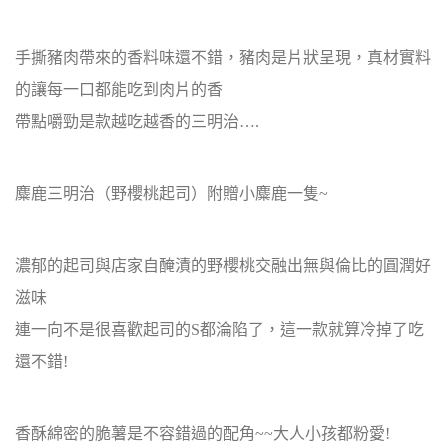
手撕豬肉帶來的香料味還不錯，豬肉是片狀呈現，真材實料
的讓每一口都能吃到肉片的香
帶點嚼勁是款越吃越香的三明治….
麋鹿三明治（野櫻桃起司）附贈小麋鹿一隻~
濃郁的起司與店家自醃漬的野櫻桃交融出無與倫比的圓潤好
滋味
連一向不是很喜歡起司的S都淪陷了，這一款就算冷掉了吃
還不錯!
香酥綿密的脆薯是不容錯過的配角~~大人小孩都粉愛!