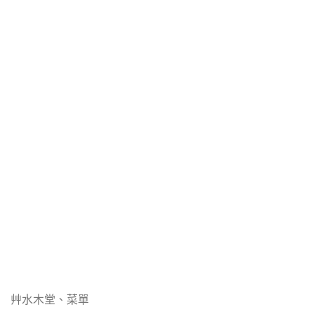
艸水木堂、菜單