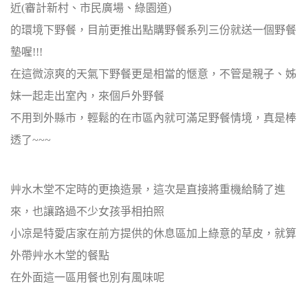
近(審計新村、市民廣場、綠園道)
的環境下野餐，目前更推出點購野餐系列三份就送一個野餐
墊喔!!!
在這微涼爽的天氣下野餐更是相當的愜意，不管是親子、姊
妹一起走出室內，來個戶外野餐
不用到外縣市，輕鬆的在市區內就可滿足野餐情境，真是棒
透了~~~
艸水木堂不定時的更換造景，這次是直接將重機給騎了進
來，也讓路過不少女孩爭相拍照
小凉是特愛店家在前方提供的休息區加上綠意的草皮，就算
外帶艸水木堂的餐點
在外面這一區用餐也別有風味呢