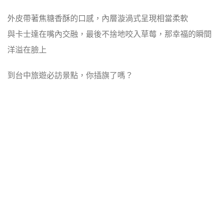
外皮帶著焦糖香酥的口感，內層漩渦式呈現相當柔軟
與卡士達在嘴內交融，最後不捨地咬入草莓，那幸福的瞬間
洋溢在臉上
到台中旅遊必訪景點，你插旗了嗎？