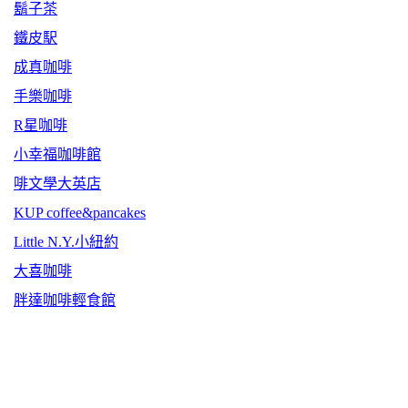
鬍子茶
鐵皮駅
成真咖啡
手樂咖啡
R星咖啡
小幸福咖啡館
啡文學大英店
KUP coffee&pancakes
Little N.Y.小紐約
大喜咖啡
胖達咖啡輕食館