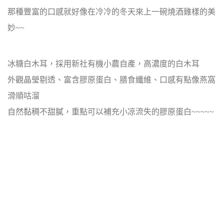
那種豐富的口感就好像在冷冷的冬天來上一碗燒酒雞樣的美
妙~~
冰糖白木耳，採用新社有機小農自產，高濃度的白木耳
外觀晶瑩剔透、富含膠原蛋白、膳食纖維、口感有點像燕窩
滑順咕溜
自然黏稠不甜膩，重點可以補充小凉流失的膠原蛋白~~~~~