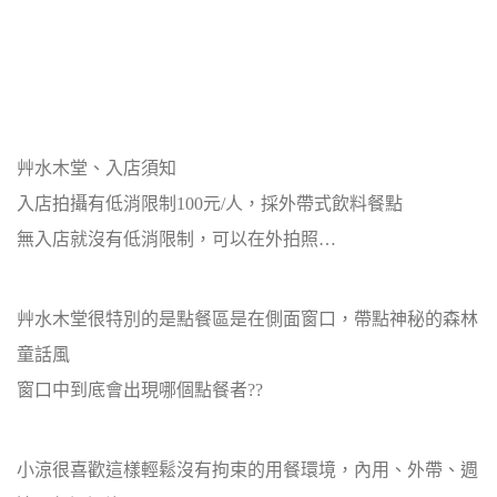
艸水木堂、入店須知
入店拍攝有低消限制100元/人，採外帶式飲料餐點
無入店就沒有低消限制，可以在外拍照…
艸水木堂很特別的是點餐區是在側面窗口，帶點神秘的森林
童話風
窗口中到底會出現哪個點餐者??
小涼很喜歡這樣輕鬆沒有拘束的用餐環境，內用、外帶、週