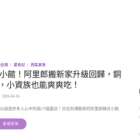
點住宿
愛食記
西區美食
式小館！阿里郎搬新家升級回歸，銅
，小資族也能爽爽吃！
2026-04-16
以說是許多人心中的高CP值愛店！位在科博館旁的阿里郎韓式小館…
繼續閱讀