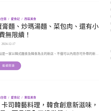
點住宿
愛食記
西區美食
蟹膏麵、炒瑪湯麵、菜包肉、還有小
費無限續！
2024-12-17
站是一家以韓式麵食及韓食為主的新店、不僅可以內用亦可外帶的新…
繼續閱讀
點住宿
愛食記
東區美食
Z 卡司韓藝料理，韓食創意新滋味，