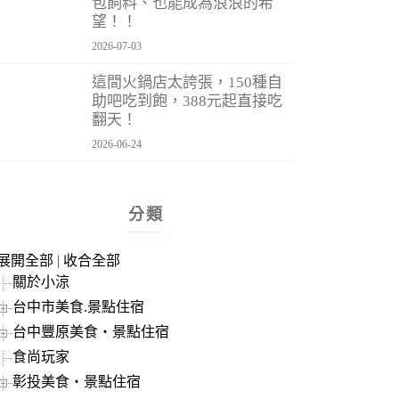
包飼料、也能成為浪浪的希
望！！
2026-07-03
這間火鍋店太誇張，150種自
助吧吃到飽，388元起直接吃
翻天！
2026-06-24
分類
展開全部
|
收合全部
關於小涼
台中市美食.景點住宿
台中豐原美食‧景點住宿
食尚玩家
彰投美食‧景點住宿