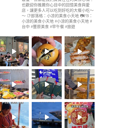
也歡迎你推薦你心目中的回憶美食與愛
店，讓更多人可以吃到好吃的大餐小吃～
～
📑部落格：小凉的美食小天地
📷FB：
小涼的美食小天地
#小涼的美食小天地 #
台中 #豐原美食 #早午餐 #旅遊