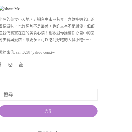
小凉的美食小天地，走遍台中市區巷弄，喜歡挖掘老店的
回憶滋味，也許照片不是最美，也許文字不是最優，但都
是我們實實在在的美食心情！也歡迎你推薦你心目中的回
憶美食與愛店，讓更多人可以吃到好吃的大餐小吃～～
邀約來信: sant628@yahoo.com.tw