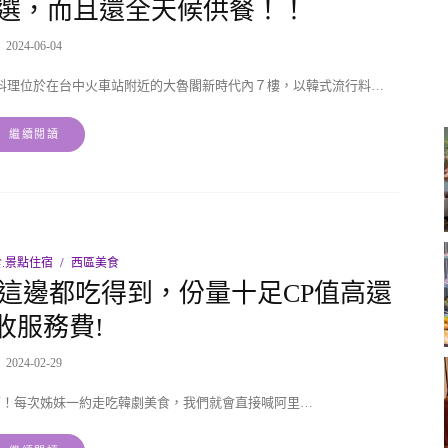
選，而且還全天候供餐！！
2024-06-04
藝料理位於在台中火車站附近的大魯閣新時代內７樓，以韓式流行料…
繼續閱讀
.景點住宿
西區美食
這邊都吃得到，份量十足CP值高還
收服務費!
2024-02-29
可！每次姊妹一約走吃韓劇美食，我們就會直接喊阿里…