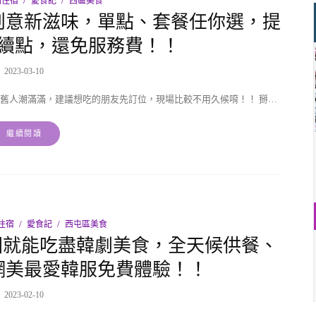
點住宿
愛食記
西區美食
創意新滋味，單點、套餐任你選，提
續點，還免服務費！！
2023-03-10
舊人潮滿滿，建議想吃的朋友先訂位，現場比較不用久候唷！！ 掰…
繼續閱讀
住宿
愛食記
西屯區美食
國就能吃盡韓劇美食，全天候供餐、
網美最愛韓服免費體驗！！
2023-02-10