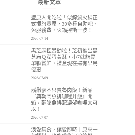
最新文章
豐原人開吃啦！似錦涮火鍋正
式插旗豐原，30多種自助吧、
免服務費，火鍋控衝一波！
2026-07-14
黑芝麻控暴動啦！芝初推出黑
芝麻Ｑ潤蛋黃酥，小7就能買
單顆嘗鮮，禮盒現在還有早鳥
優惠
2026-07-09
鬍鬚張不只賣魯肉飯！新品
『奧勒岡魚排咖哩丼飯』開
箱，酥脆魚排配濃郁咖哩太可
以！
2026-07-07
浪愛集食，讓愛即時｜原來一