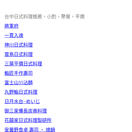
台中日式料理推薦，小酌，聚餐，平價
將軍府
一貫入魂
神川日式料理
雲鳥日式料理
三葉平價日式料理
鮨匠手作壽司
富士山55沾麵
丸野鮨日式料理
日月水台−めいじ
御三家備長炭串料理
花囍家日式料理製研所
安曇野食卓 壽司 ‧ 燒鍋