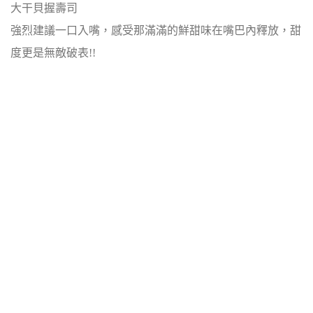
大干貝握壽司
強烈建議一口入嘴，感受那滿滿的鮮甜味在嘴巴內釋放，甜
度更是無敵破表!!