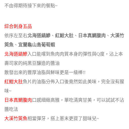
不由得期待接下來的餐點~
綜合刺身五品
依序左至右
北海道縞鰺
、
紅魽大肚
、
日本真鯛腹肉
、
大溪竹
筴魚
、
宜蘭龜山島葡萄蝦
北海道縞鰺
入口能嚐到魚肉肉質本身的彈性與Q度，沾上本
壽司家的純黑豆釀造的醬油
散發出來的豐厚油脂與鮮味更是一級棒!!
紅魽大肚
魚片的油脂分佈入口後竟然如此美味，完全沒有腥
味~
日本真鯛腹肉
口感細緻高雅，單吃清爽甘美，可以試試不沾
醬吃法
大溪竹筴魚
相當彈牙，搭上蔥末更提了甜味兒~