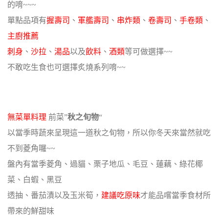
的唷~~~
單點品項有
握壽司
、
軍艦壽司
、
串炸類
、
卷壽司
、
手卷類
、
主廚推薦
刺身
、
沙拉
、
湯品
以及
飲料
、
酒類
等可做選擇~~
不敢吃生食也可選擇炙燒系列唷~~
無菜單料理
前菜”
秋之旬物
“
以當季時蔬來呈現這一道秋之旬物，所以你冬天來當然就吃
不到菱角囉~~
盤內有當季菱角、過貓、栗子地瓜、毛豆、蓮藕、綠花椰
菜、白蝦、黑豆
透抽、番茄漬以及玉米筍，
建議吃原味
才能品嚐當季食材所
帶來的鮮甜味