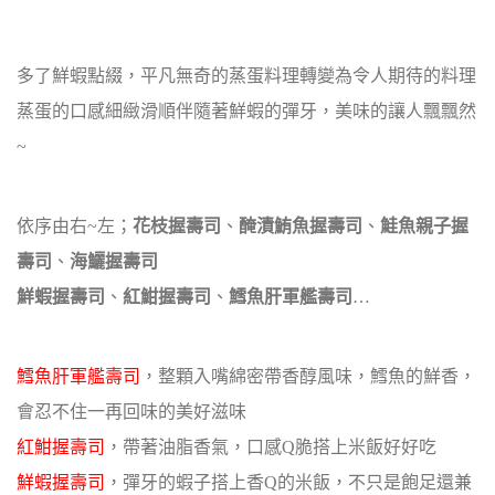
多了鮮蝦點綴，平凡無奇的蒸蛋料理轉變為令人期待的料理
蒸蛋的口感細緻滑順伴隨著鮮蝦的彈牙，美味的讓人飄飄然
~
依序由右~左；
花枝握壽司
、
醃漬鮪魚握壽司
、
鮭魚親子握
壽司
、
海鱺握壽司
鮮蝦握壽司
、
紅魽握壽司
、
鱈魚肝軍艦壽司
…
鱈魚肝軍艦壽司
，整顆入嘴綿密帶香醇風味，鱈魚的鮮香，
會忍不住一再回味的美好滋味
紅魽握壽司
，帶著油脂香氣，口感Q脆搭上米飯好好吃
鮮蝦握壽司
，彈牙的蝦子搭上香Q的米飯，不只是飽足還兼