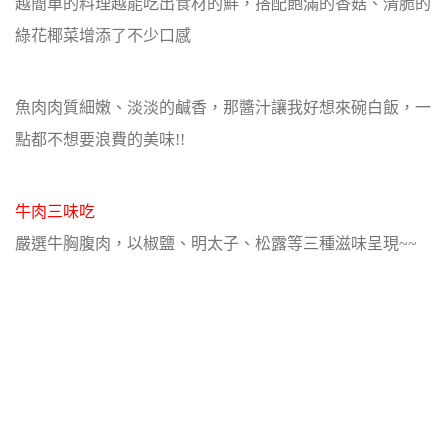
越簡單的料理越能吃出食材的鮮，搭配飽滿的香菇、清脆的
綠花椰菜增添了不少口感
魚肉肉質細嫩、淡淡的鹹香，那醬汁讓我好想來碗白飯，一
點都不想要浪費的美味!!
牛肉三味吃
嚴選牛胸腹肉，以椒鹽、明太子、松露等三種滋味呈現~~