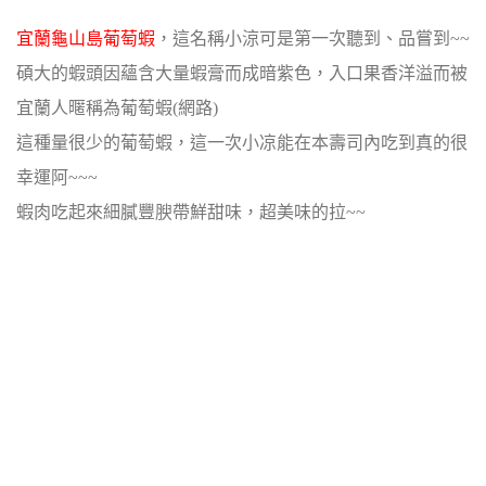
宜蘭龜山島葡萄蝦
，這名稱小涼可是第一次聽到、品嘗到~~
碩大的蝦頭因蘊含大量蝦膏而成暗紫色，入口果香洋溢而被
宜蘭人暱稱為葡萄蝦(網路)
這種量很少的葡萄蝦，這一次小凉能在本壽司內吃到真的很
幸運阿~~~
蝦肉吃起來細膩豐腴帶鮮甜味，超美味的拉~~