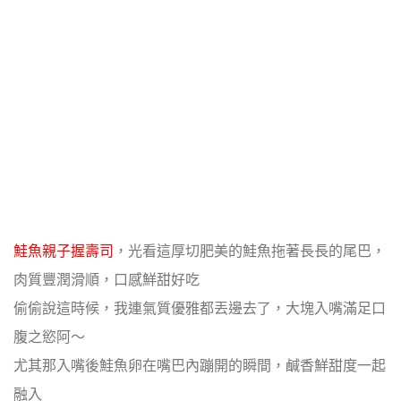
鮭魚親子握壽司
，光看這厚切肥美的鮭魚拖著長長的尾巴，
肉質豐潤滑順，口感鮮甜好吃
偷偷說這時候，我連氣質優雅都丟邊去了，大塊入嘴滿足口
腹之慾阿～
尤其那入嘴後鮭魚卵在嘴巴內蹦開的瞬間，鹹香鮮甜度一起
融入