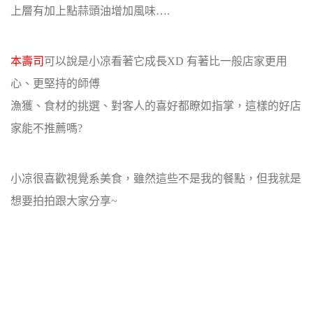
上層有加上點蒜頭油增加風味….
本壽司
可以說是小凉看著它成長XD 有著比一般店家更用
心、更堅持的師傅
漁獲、食材的挑選、對客人的喜好都瞭如指掌，這樣的好店
家能不推薦嗎?
小凉很喜歡視覺系美食，雖然這些不是我的餐點，但我就是
想要拍拍跟大家分享~