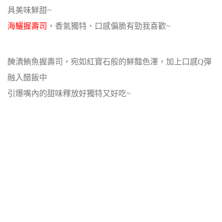
具美味鮮甜~
海鱺握壽司
，香氣獨特、口感偏脆有勁我喜歡~
醃漬鮪魚握壽司，宛如紅寶石般的鮮豔色澤，加上口感Q彈
融入醋飯中
引爆嘴內的甜味釋放好獨特又好吃~