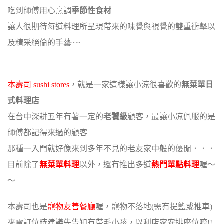
吃到師傅用心烹調
季節性食材
讓人很期待每道料理所呈現帶來的味覺與視覺的雙重衝擊以
及精采絕倫的手藝~~
本壽司 sushi stores
，就是一家這樣讓小涼很喜歡的
無菜單日
式料理店
在台中深耕五年有著一定的
老饕級
顧客，最讓小凉佩服的是
師傅都記得來過的顧客
那種一入門就好像來到多年不見的老友家中般的優閒．．．
目前除了
無菜單料理
以外，還有推出多道
熱門單點料理
喔～
～
本壽司也是
寵物友善餐廳
喔，寵物不落地(需有提籃或推車)
來電訂位時建議先告知有帶毛小孩，以利店家安排座位唷!!