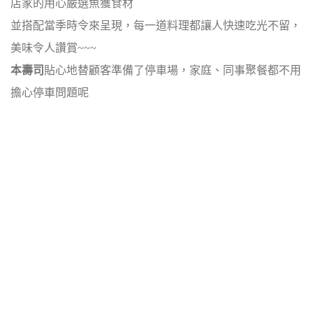
店家的用心嚴選魚獲食材
並搭配當季時令來呈現，每一道料理都讓人快速吃光不留，
美味令人讚賞~~~
本壽司
貼心地替顧客準備了停車場，家庭、同事聚餐都不用
擔心停車問題呢