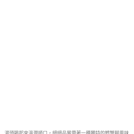
湯頭喝起來溫潤順口，細細品嘗帶著一種獨特的鱈蟹腳風味