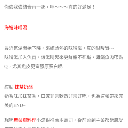
你儂我儂結合再一起，呼～～～真的好滿足！
海鱺味噌湯
最近氣溫開始下降，來碗熱熱的味噌湯，真的很暖胃~~
味噌湯加入魚肉，讓湯喝起來更鮮甜不死鹹，海鱺魚肉帶點
Q，尤其魚皮更富膠原蛋白呢
甜點
抹茶奶酪
奶香味加抹茶香，口感非常軟嫩非常好吃，也為這餐帶來完
美的END~
想吃
無菜單料理
小涼很推薦本壽司，從前菜到主菜都能感受