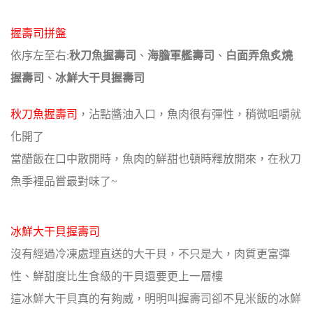
握壽司拼盤
依序左至右:
秋刀魚握壽司
、
海膽軍艦壽司
、
白面弄魚炙燒
握壽司
、
冰鮮大干貝握壽司
秋刀魚握壽司
，沾點醬油入口，魚肉很有彈性，稍微咀嚼就
化開了
當醋飯在口中散開時，魚肉的鮮甜也頓時釋放開來，在秋刀
魚季裡品嘗最對味了~
冰鮮大干貝握壽司
沒有經過冷凍處理直送的大干貝，不只是大，肉質更富彈
性、鮮甜度比生食級的干貝還要更上一層樓
這冰鮮大干貝真的有夠威，明明叫握壽司卻不見米飯的冰鮮