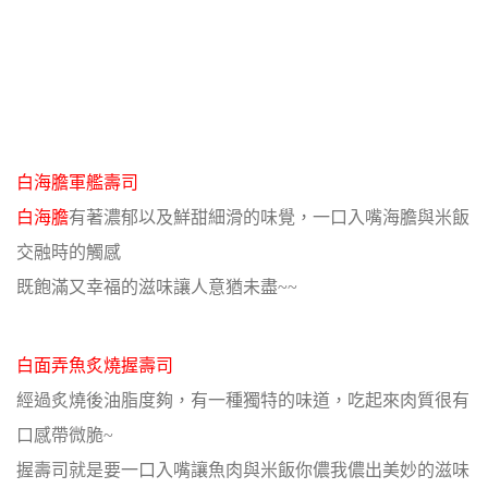
白海膽軍艦壽司
白海膽
有著濃郁以及鮮甜細滑的味覺，一口入嘴海膽與米飯
交融時的觸感
既飽滿又幸福的滋味讓人意猶未盡~~
白面弄魚炙燒握壽司
經過炙燒後油脂度夠，有一種獨特的味道，吃起來肉質很有
口感帶微脆~
握壽司就是要一口入嘴讓魚肉與米飯你儂我儂出美妙的滋味