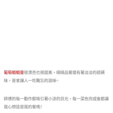
葡萄蝦蝦膏
很漂亮也很甜美，細細品嘗還有著淡淡的硫磺
味，是會讓人一吃難忘的滋味~
師傅的每一動作都吸引著小涼的目光，每一菜色完成後都讓
我心想這是我的餐嗎?