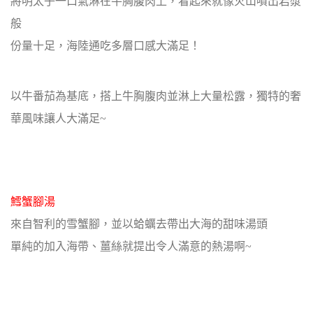
將明太子一口氣淋在牛胸腹肉上，看起來就像火山噴出岩漿
般
份量十足，海陸通吃多層口感大滿足！
以牛番茄為基底，搭上牛胸腹肉並淋上大量松露，獨特的奢
華風味讓人大滿足~
鱈蟹腳湯
來自智利的雪蟹腳，並以蛤蠣去帶出大海的甜味湯頭
單純的加入海帶、薑絲就提出令人滿意的熱湯啊~