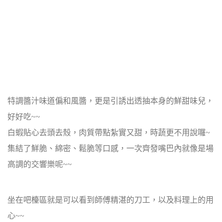
特調醬汁味道偏和風醬，更是引誘出透抽本身的鮮甜味兒，
好好吃~~
白蝦貼心去頭去殼，肉質帶點紮實又甜，時蔬更不用說囉~
集結了鮮脆、綿密、鬆脆等口感，一次齊發嘴巴內就像是場
高調的交響樂呢~~
坐在吧檯區就是可以看到師傅精湛的刀工，以及料理上的用
心~~