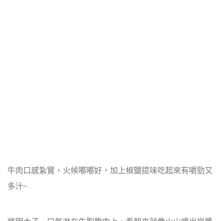
牛肉口感紮實，火候嘟嘟好，加上椒鹽提味吃起來有嚼勁又
多汁~