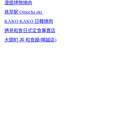
澄居烤物燒肉
具茶駅 Omocha eki
KAKO KAKO 日韓燒肉
遇見和食日式定食專賣店
大間町-丼 和食屋(精誠店)