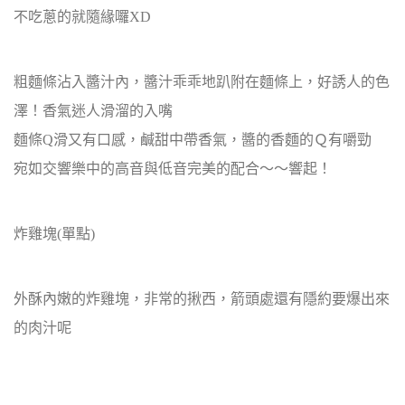
不吃蔥的就隨緣囉XD
粗麵條沾入醬汁內，醬汁乖乖地趴附在麵條上，好誘人的色
澤！香氣迷人滑溜的入嘴
麵條Q滑又有口感，鹹甜中帶香氣，醬的香麵的Ｑ有嚼勁
宛如交響樂中的高音與低音完美的配合～～響起！
炸雞塊(單點)
外酥內嫩的炸雞塊，非常的揪西，箭頭處還有隱約要爆出來
的肉汁呢