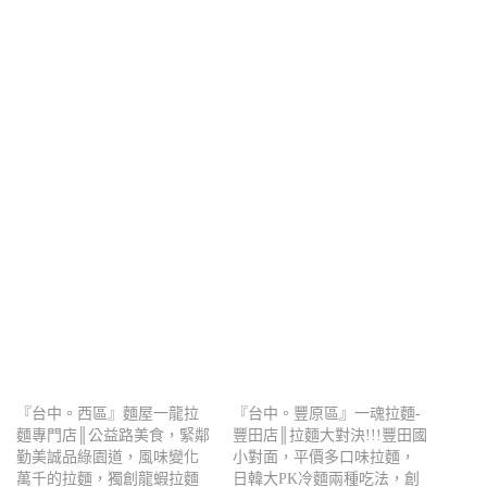
『台中。西區』麵屋一龍拉
『台中。豐原區』一魂拉麵-
麵專門店║公益路美食，緊鄰
豐田店║拉麵大對決!!!豐田國
勤美誠品綠園道，風味變化
小對面，平價多口味拉麵，
萬千的拉麵，獨創龍蝦拉麵
日韓大PK冷麵兩種吃法，創