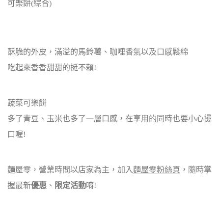
可樂餅(綜合)
酥脆的外皮，滿溢的馬鈴薯、咖哩香氣以及口感鬆綿
吃起來香香甜甜的挺不賴!
蔬菜可樂餅
多了青豆、玉米也多了一層口感，在享用的同時也要小心燙
口喔!
麵屋零，營業時間以店家為主，加入
麵屋零粉絲頁
，隨時掌
握最新
優惠
、
限定活動
唷!