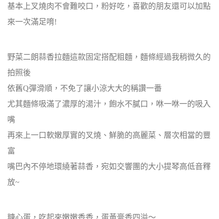
基本上叉燒肉不會難咬口，粉好吃，喜歡的朋友還可以加點
來一次滿足唷!
野菜二朗蒜香拉麵這款固定搭配粗麵，麵條經過我稍微久的
拍照後
依舊Q彈滑順，不免了讓小涼大大的稱讚一番
尤其麵條吸滿了濃厚的湯汁，飽水不膩口，咻一咻一的吸入
嘴
再來上一口軟嫩厚實的叉燒、鮮脆的高麗菜、層次相當的豐
富
嘴巴內不停地環繞著蒜香，宛如交響團的大小提琴高低音釋
放~
糖心蛋，吃起來嫩嫩香香，蛋黃膏香四溢～