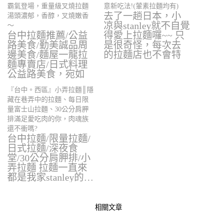
霸氣登場，重量級叉燒拉麵
意新吃法!(葷素拉麵均有)
去了一趟日本，小
湯頭濃郁，香醇，叉燒嫩香
凉與stanley就不自覺
～
台中拉麵推薦/公益
得愛上拉麵囉~~ 只
路美食/勤美誠品周
是很奇怪，每次去
邊美食/麵屋一龍拉
的拉麵店也不會特
麵專賣店/日式料理
別說要…
公益路美食，宛如
美食戰場，…
『台中。西區』小弄拉麵║隱
藏在巷弄中的拉麵、每日限
量富士山拉麵、30公分肩胛
排滿足愛吃肉的你，肉魂族
還不衝嗎?
台中拉麵/限量拉麵/
日式拉麵/深夜食
堂/30公分肩胛排/小
弄拉麵 拉麵一直來
都是我家stanley的…
相關文章