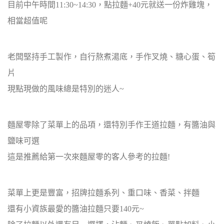
目前中午時間11:30~14:30，點拉麵+40元就送一份炸雞塊，
相當超值呢
老闆堅持手工製作，自行熬煮湯底，手作叉燒、糖心蛋、筍
片
現點現做的風味總是特別的迷人~
麵屋零除了菜單上的品項，還特別手作王道拉麵，有醬油與
鹽味可選
這是推薦給第一次來麵屋零的客人參考的拉麵!
菜單上更是豐富，招牌拉麵系列、重口味、香菜、拌麵
還有小資族最愛的醬油拉麵只要140元~