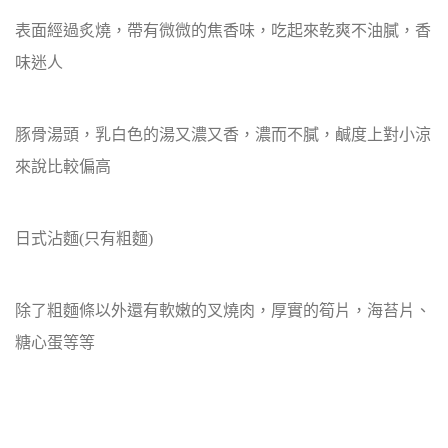
表面經過炙燒，帶有微微的焦香味，吃起來乾爽不油膩，香
味迷人
豚骨湯頭，乳白色的湯又濃又香，濃而不膩，鹹度上對小涼
來說比較偏高
日式沾麵(只有粗麵)
除了粗麵條以外還有軟嫩的叉燒肉，厚實的筍片，海苔片、
糖心蛋等等