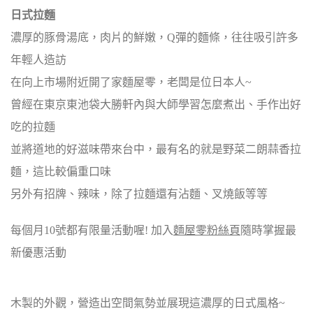
日式拉麵
濃厚的豚骨湯底，肉片的鮮嫩，Q彈的麵條，往往吸引許多
年輕人造訪
在向上市場附近開了家麵屋零，老闆是位日本人~
曾經在東京東池袋大勝軒內與大師學習怎麼煮出、手作出好
吃的拉麵
並將道地的好滋味帶來台中，最有名的就是野菜二朗蒜香拉
麵，這比較偏重口味
另外有招牌、辣味，除了拉麵還有沾麵、叉燒飯等等
每個月10號都有限量活動喔! 加入
麵屋零粉絲頁
隨時掌握最
新優惠活動
木製的外觀，營造出空間氣勢並展現這濃厚的日式風格~