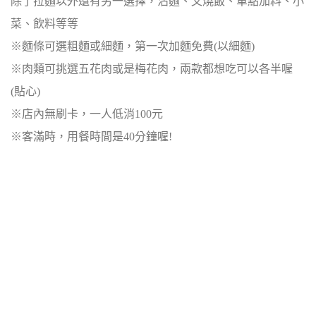
除了拉麵以外還有另一選擇，沾麵、叉燒飯、單點加料、小
菜、飲料等等
※麵條可選粗麵或細麵，第一次加麵免費(以細麵)
※肉類可挑選五花肉或是梅花肉，兩款都想吃可以各半喔
(貼心)
※店內無刷卡，一人低消100元
※客滿時，用餐時間是40分鐘喔!