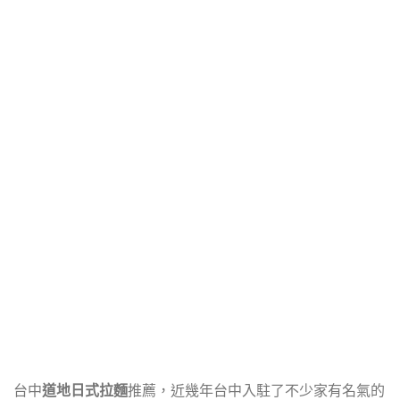
台中
道地日式拉麵
推薦，近幾年台中入駐了不少家有名氣的