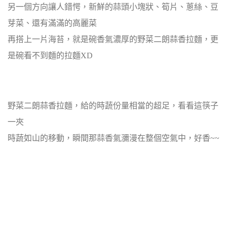
另一個方向讓人錯愕，新鮮的蒜頭小塊狀、筍片、蔥絲、豆
芽菜、還有滿滿的高麗菜
再搭上一片海苔，就是碗香氣濃厚的野菜二朗蒜香拉麵，更
是碗看不到麵的拉麵XD
野菜二朗蒜香拉麵，給的時蔬份量相當的超足，看看這筷子
一夾
時蔬如山的移動，瞬間那蒜香氣瀰漫在整個空氣中，好香~~