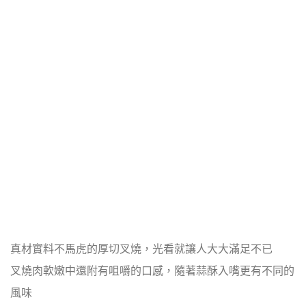
真材實料不馬虎的厚切叉燒，光看就讓人大大滿足不已
叉燒肉軟嫩中還附有咀嚼的口感，隨著蒜酥入嘴更有不同的
風味