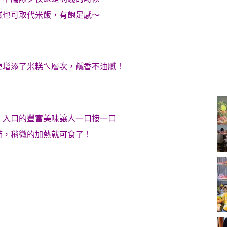
糕也可取代米飯，有飽足感～
更增添了米糕ㄟ層次，鹹香不油膩！
，入口的豐富美味讓人一口接一口
時，稍微的加熱就可食了！