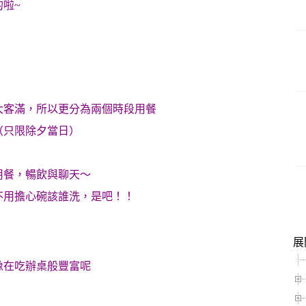
啦~
大客滿，所以更分為兩個時段用餐
（只限除夕當日）
用餐，暢飲與聊天～
不用擔心碗該誰洗，是吧！！
展
像在吃辦桌般豐富呢