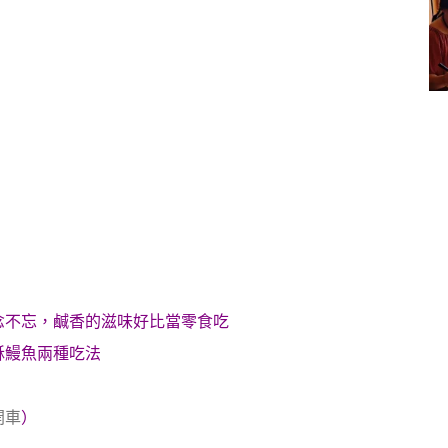
念不忘，鹹香的滋味好比當零食吃
酥鰻魚兩種吃法
開車
）