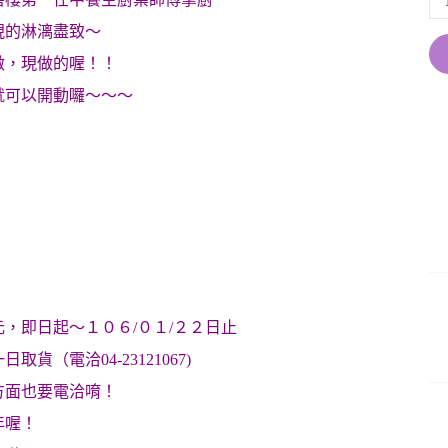
現的淋漓盡致～
做，現做的喔！！
就可以開動囉～～～
，即日起～１０６/０１/２２日止
（電洽04-23121067)
方面也要電洽唷！
年喔！