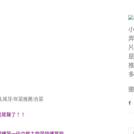
邀
酒,尾牙/年菜推薦/合菜
近尾聲了！！
碧樓第一任中餐主廚葉師傅掌廚