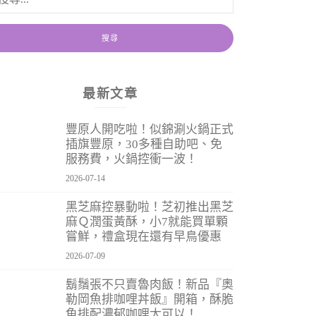
最新文章
豐原人開吃啦！似錦涮火鍋正式
插旗豐原，30多種自助吧、免
服務費，火鍋控衝一波！
2026-07-14
黑芝麻控暴動啦！芝初推出黑芝
麻Ｑ潤蛋黃酥，小7就能買單顆
嘗鮮，禮盒現在還有早鳥優惠
2026-07-09
鬍鬚張不只賣魯肉飯！新品『奧
勒岡魚排咖哩丼飯』開箱，酥脆
魚排配濃郁咖哩太可以！