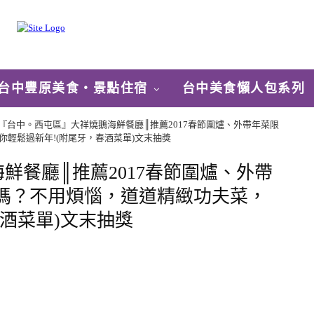
台中豐原美食‧景點住宿
台中美食懶人包系列
『台中。西屯區』大祥燒鵝海鮮餐廳║推薦2017春節圍爐、外帶年菜限
輕鬆過新年!(附尾牙，春酒菜單)文末抽獎
鮮餐廳║推薦2017春節圍爐、外帶
嗎？不用煩惱，道道精緻功夫菜，
春酒菜單)文末抽獎