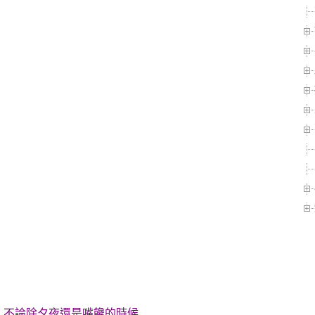
，不論除夕夜還是嘴饞的時候