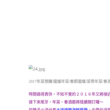
2017年菜預購/圍爐年菜/春節圍爐/菜帶年菜/春
時間過得真快，不知不覺的２０１６年又將接
接下來尾牙，年菜，春酒都將陸續開打囉～
前陣子小涼分享
大祥燒鵝海鮮餐廳
，由曾任涵