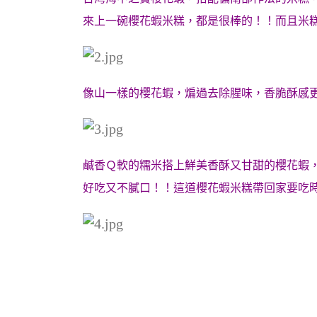
來上一碗櫻花蝦米糕，都是很棒的！！而且米
像山一樣的櫻花
蝦，煸過去除腥味，香脆酥感
鹹香Ｑ軟的糯米搭上鮮美香酥又甘甜的櫻花蝦
好吃又不膩口！！這道櫻花蝦米糕帶回家要吃