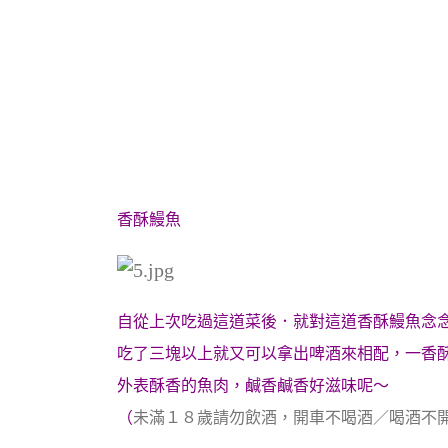
香酥鰻魚
自從上次吃過這道菜後．就對這道香酥鰻魚念
吃了三塊以上就又可以拿出啤酒來相配，一香
外表酥香的魚肉，鹹香鹹香好滋味呢～
（
未滿１８歲請勿飲酒，開車不喝酒／喝酒不