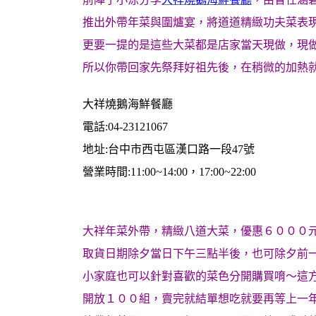
推出外帶年菜與圍爐宴，將道道精緻功夫菜表
更要一提的是這些大菜都是店家當天現做，現
所以你帶回家先祭拜好祖先後，在稍微的加熱
大祥燒鵝海鮮餐廳
電話:04-23121067
地址:台中市西屯區漢口路一段47號
營業時間:11:00~14:00，17:00~22:00
大祥年菜外帶，精緻八道大菜，優惠６０００元
取貨日期除夕當日下午三點半後，也可除夕前一日取貨
小家庭也可以針對喜歡的菜色分開購買唷～這
開放１００組，賣完就結單想吃就要再等上一