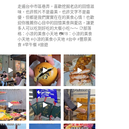
走遍台中市區巷弄，喜歡挖掘老店的回憶滋
味，也許照片不是最美，也許文字不是最
優，但都是我們實實在在的美食心情！也歡
迎你推薦你心目中的回憶美食與愛店，讓更
多人可以吃到好吃的大餐小吃～～
📑部落
格：小凉的美食小天地
📷FB：小涼的美食
小天地
#小涼的美食小天地 #台中 #豐原美
食 #早午餐 #旅遊